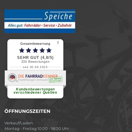
⠇
Gesamtbewertung
SEHR GUT (4,8/5)
330
Bewertungen
seit 30.06.2023
Renate H.
Vielen Dank für ein herzliches
Willkommen in einer angenehmen
Atmosphäre....
weiterlesen
Kundenbewertungen
verschiedener Quellen
ÖFFNUNGSZEITEN
Verkauf/Laden:
Montag - Freitag 10:00 - 18:00 Uhr