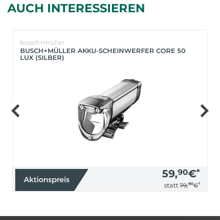
AUCH INTERESSIEREN
busch+müller
BUSCH+MÜLLER AKKU-SCHEINWERFER CORE 50
LUX (SILBER)
59,
90
€
*
90
*
statt
79,
€