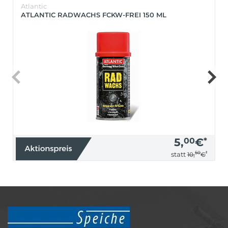
Atlantic
ATLANTIC RADWACHS FCKW-FREI 150 ML
5,
00
€
*
50
*
statt
10,
€