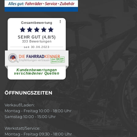
⠇
Gesamtbewertung
SEHR GUT (4,8/5)
333
Bewertungen
seit 30.06.2023
Renate H.
Vielen Dank für ein herzliches
Willkommen in einer angenehmen
Atmosphäre....
weiterlesen
Kundenbewertungen
verschiedener Quellen
ÖFFNUNGSZEITEN
Verkauf/Laden:
Montag - Freitag 10:00 - 18:00 Uhr
Samstag 10:00 - 15:00 Uhr
Werkstatt/Service:
Montag - Freitag 09:30 - 18:00 Uhr