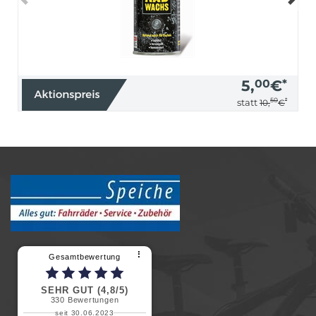
5,
00
€
*
50
*
statt
10,
€
⠇
Gesamtbewertung
SEHR GUT (4,8/5)
330
Bewertungen
seit 30.06.2023