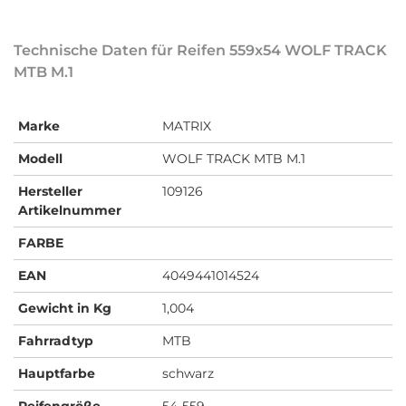
Technische Daten für Reifen 559x54 WOLF TRACK
MTB M.1
Marke
MATRIX
Modell
WOLF TRACK MTB M.1
Hersteller
109126
Artikelnummer
FARBE
EAN
4049441014524
Gewicht in Kg
1,004
Fahrradtyp
MTB
Hauptfarbe
schwarz
Reifengröße
54-559