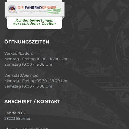
Renate H.
Vielen Dank für ein herzliches
Willkommen in einer angenehmen
Atmosphäre....
weiterlesen
Kundenbewertungen
verschiedener Quellen
ÖFFNUNGSZEITEN
Verkauf/Laden:
Montag - Freitag 10:00 - 18:00 Uhr
Samstag 10:00 - 15:00 Uhr
Werkstatt/Service:
Montag - Freitag 09:30 - 18:00 Uhr
Samstag 10:00 - 15:00 Uhr
ANSCHRIFT / KONTAKT
Fehrfeld 62
28203 Bremen