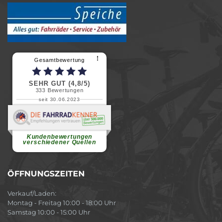
⠇
Gesamtbewertung
SEHR GUT (4,8/5)
333
Bewertungen
seit 30.06.2023
Renate H.
Vielen Dank für ein herzliches
Willkommen in einer angenehmen
Atmosphäre....
weiterlesen
Kundenbewertungen
verschiedener Quellen
ÖFFNUNGSZEITEN
Verkauf/Laden:
Montag - Freitag 10:00 - 18:00 Uhr
Samstag 10:00 - 15:00 Uhr