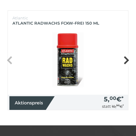
Atlantic
ATLANTIC RADWACHS FCKW-FREI 150 ML
5,
00
€
*
50
*
statt
10,
€