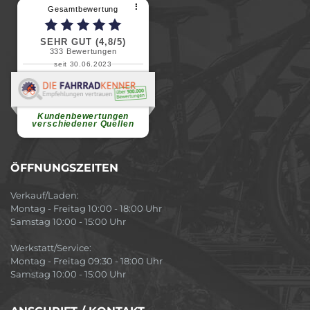
⠇
Gesamtbewertung
SEHR GUT (4,8/5)
333
Bewertungen
seit 30.06.2023
Renate H.
Vielen Dank für ein herzliches
Willkommen in einer angenehmen
Atmosphäre....
weiterlesen
Kundenbewertungen
verschiedener Quellen
ÖFFNUNGSZEITEN
Verkauf/Laden:
Montag - Freitag 10:00 - 18:00 Uhr
Samstag 10:00 - 15:00 Uhr
Werkstatt/Service:
Montag - Freitag 09:30 - 18:00 Uhr
Samstag 10:00 - 15:00 Uhr