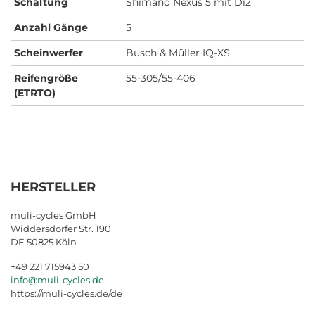
Schaltung
Shimano Nexus 5 mit Di2
Anzahl Gänge
5
Scheinwerfer
Busch & Müller IQ-XS
Reifengröße
55-305/55-406
(ETRTO)
HERSTELLER
muli-cycles GmbH
Widdersdorfer Str. 190
DE 50825 Köln
+49 221 715943 50
info@muli-cycles.de
https://muli-cycles.de/de