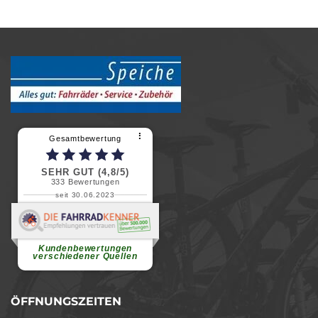
⠇
Gesamtbewertung
SEHR GUT (4,8/5)
333
Bewertungen
seit 30.06.2023
Renate H.
Vielen Dank für ein herzliches
Willkommen in einer angenehmen
Atmosphäre....
weiterlesen
Kundenbewertungen
verschiedener Quellen
ÖFFNUNGSZEITEN