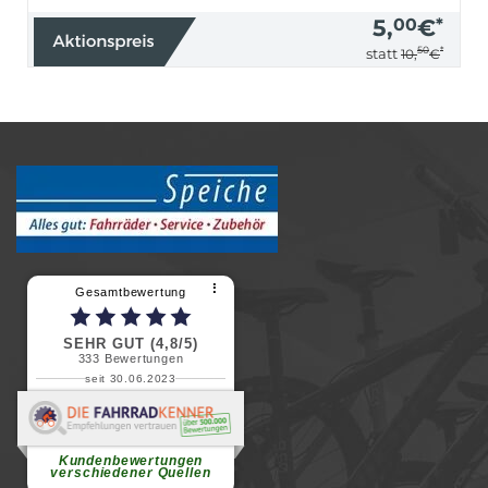
5,
00
€
*
50
*
statt
10,
€
⠇
Gesamtbewertung
SEHR GUT (4,8/5)
333
Bewertungen
seit 30.06.2023
Renate H.
Vielen Dank für ein herzliches
Willkommen in einer angenehmen
Atmosphäre....
weiterlesen
Kundenbewertungen
verschiedener Quellen