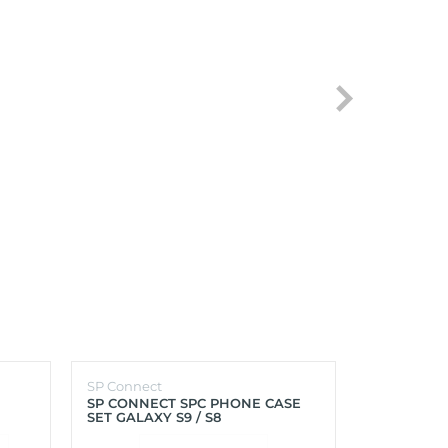
SP Connect
SP Connect
SP CONNECT SPC PHONE CASE
SP CONNEC
SET GALAXY S9 / S8
GALAXY S9+