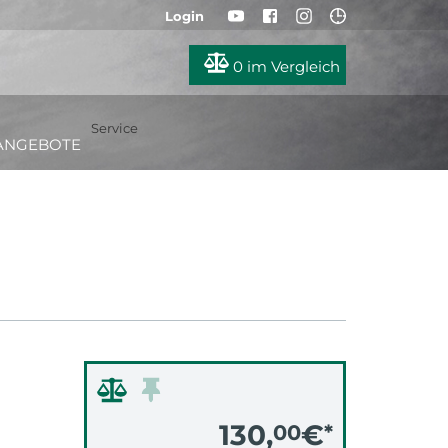
Login
0
im Vergleich
Service
ANGEBOTE
130,
€
00
*