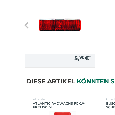
5,
90
€
*
DIESE ARTIKEL
KÖNNTEN S
Atlantic
busc
ATLANTIC RADWACHS FCKW-
BUS
FREI 150 ML
SCHE
(SIL