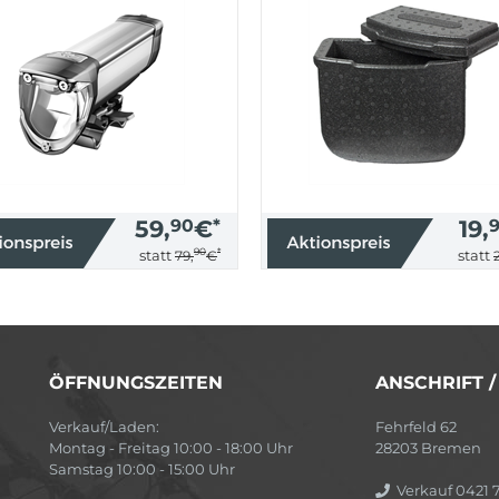
59,
90
€
*
19,
90
*
statt
statt
79,
€
ÖFFNUNGSZEITEN
ANSCHRIFT 
Verkauf/Laden:
Fehrfeld 62
Montag - Freitag 10:00 - 18:00 Uhr
28203 Bremen
Samstag 10:00 - 15:00 Uhr
Verkauf 0421 7