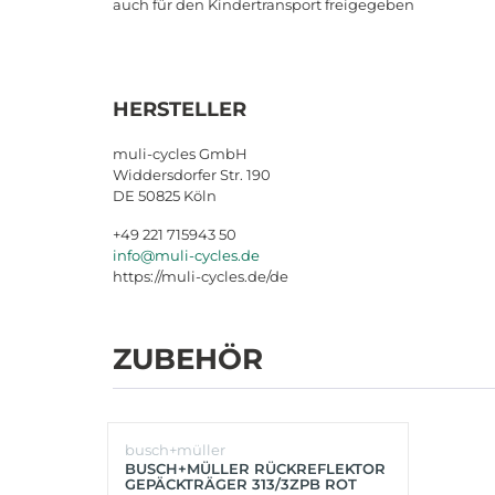
auch für den Kindertransport freigegeben
HERSTELLER
muli-cycles GmbH
Widdersdorfer Str. 190
DE 50825 Köln
+49 221 715943 50
info@muli-cycles.de
https://muli-cycles.de/de
ZUBEHÖR
busch+müller
BUSCH+MÜLLER RÜCKREFLEKTOR
GEPÄCKTRÄGER 313/3ZPB ROT