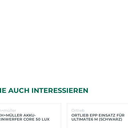
IE AUCH INTERESSIEREN
h+müller
Ortlieb
CH+MÜLLER AKKU-
ORTLIEB EPP EINSATZ FÜR
INWERFER CORE 50 LUX
ULTIMATE6 M (SCHWARZ)
BER)