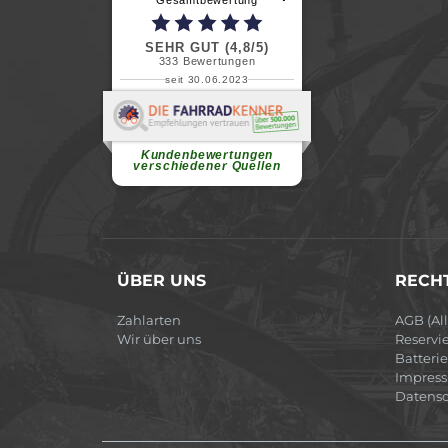
SEHR GUT (4,8/5)
333
Bewertungen
seit 30.06.2023
Renate H.
Vielen Dank für ein herzliches
Willkommen in einer angenehmen
Atmosphäre....
weiterlesen
Kundenbewertungen
verschiedener Quellen
ÜBER UNS
RECHT
Zahlarten
AGB (Al
Wir über uns
Reservi
Batteri
Impres
Datensc