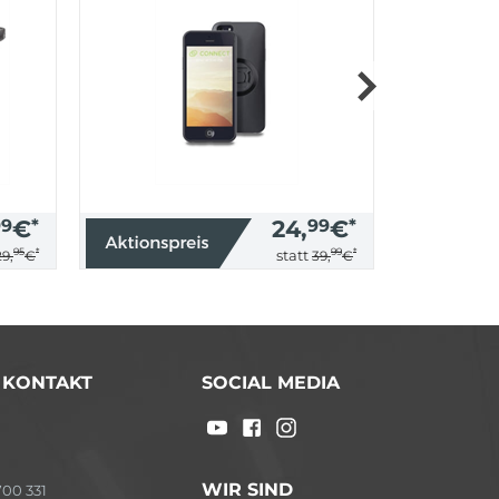
99
€
*
24,
99
€
*
95
*
99
*
statt
29,
€
39,
€
/ KONTAKT
SOCIAL MEDIA
WIR SIND
00 331