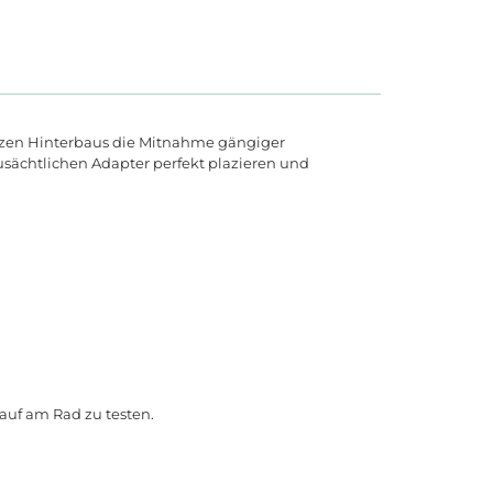
urzen Hinterbaus die Mitnahme gängiger
usächtlichen Adapter perfekt plazieren und
auf am Rad zu testen.