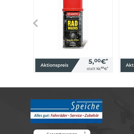
5,
00
€
*
50
*
statt
10,
€
⠇
Gesamtbewertung