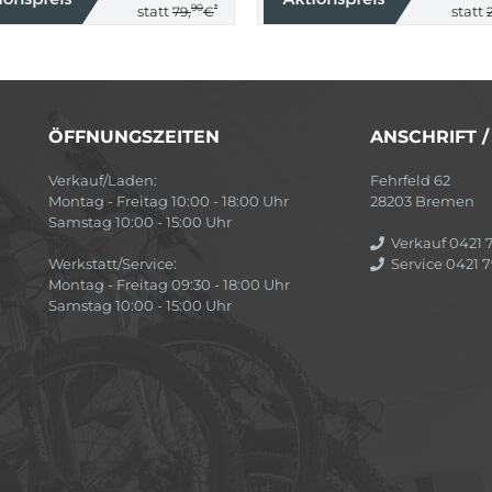
90
*
statt
statt
79,
€
ÖFFNUNGSZEITEN
ANSCHRIFT 
Verkauf/Laden:
Fehrfeld 62
Montag - Freitag 10:00 - 18:00 Uhr
28203 Bremen
Samstag 10:00 - 15:00 Uhr
Verkauf 0421 7
Werkstatt/Service:
Service 0421 7
Montag - Freitag 09:30 - 18:00 Uhr
Samstag 10:00 - 15:00 Uhr