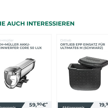
IE AUCH INTERESSIEREN
h+müller
Ortlieb
CH+MÜLLER AKKU-
ORTLIEB EPP EINSATZ FÜR
INWERFER CORE 50 LUX
ULTIMATE6 M (SCHWARZ)
BER)
59,
90
€
*
19,