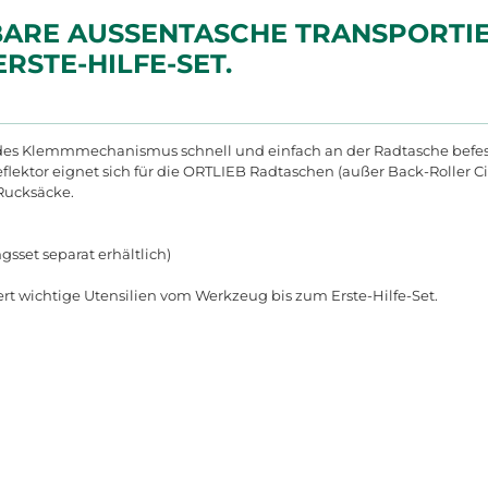
BARE AUSSENTASCHE TRANSPORTIER
STE-HILFE-SET.
d des Klemmmechanismus schnell und einfach an der Radtasche befest
flektor eignet sich für die ORTLIEB Radtaschen (außer Back-Roller 
 Rucksäcke.
gsset separat erhältlich)
rt wichtige Utensilien vom Werkzeug bis zum Erste-Hilfe-Set.