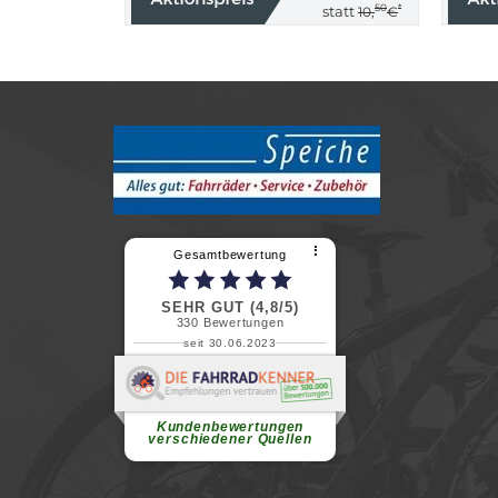
50
*
statt
10,
€
⠇
Gesamtbewertung
SEHR GUT (4,8/5)
330
Bewertungen
seit 30.06.2023
Renate H.
Vielen Dank für ein herzliches
Willkommen in einer angenehmen
Atmosphäre....
weiterlesen
Kundenbewertungen
verschiedener Quellen