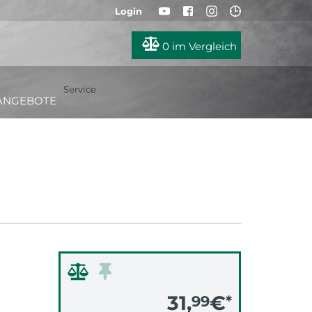
Login
0
im Vergleich
Service
ANGEBOTE
31,
€
99
*