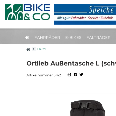
FAHRRÄDER
E-BIKES
FALTRÄDER
HOME
Ortlieb Außentasche L (sch
Artikelnummer 5142