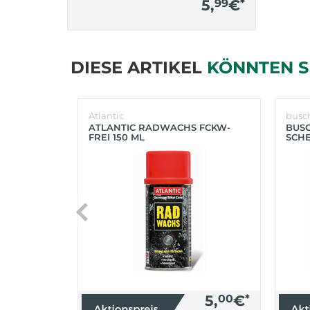
5,
99
€
*
DIESE ARTIKEL
KÖNNTEN S
Atlantic
busc
ATLANTIC RADWACHS FCKW-
BUS
FREI 150 ML
SCHE
(SIL
5,
00
€
*