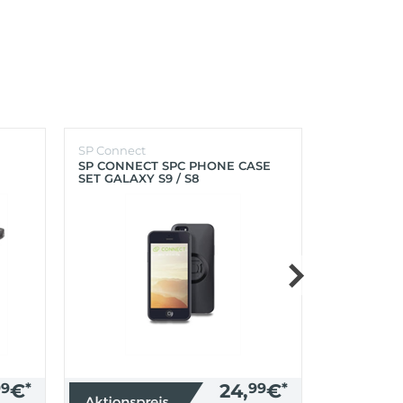
SP Connect
SP Connect
SP CONNECT SPC PHONE CASE
SP CONNEC
SET GALAXY S9 / S8
GALAXY S9+
99
€
*
24,
99
€
*