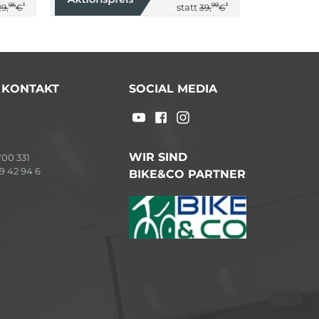
95
*
99
*
statt
29,
€
39,
€
/ KONTAKT
SOCIAL MEDIA
WIR SIND
00 331
9 42 94 6
BIKE&CO PARTNER