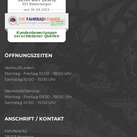
333
Bewertungen
seit 30.06.2023
Renate H.
Vielen Dank für ein herzliches
Willkommen in einer angenehmen
Atmosphäre....
weiterlesen
Kundenbewertungen
verschiedener Quellen
ÖFFNUNGSZEITEN
Verkauf/Laden:
Montag - Freitag 10:00 - 18:00 Uhr
Samstag 10:00 - 15:00 Uhr
Werkstatt/Service:
Montag - Freitag 09:30 - 18:00 Uhr
Samstag 10:00 - 15:00 Uhr
ANSCHRIFT / KONTAKT
Fehrfeld 62
28203 Bremen