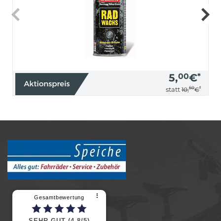
5,
00
€
*
50
*
statt
10,
€
⠇
Gesamtbewertung
SEHR GUT (4,8/5)