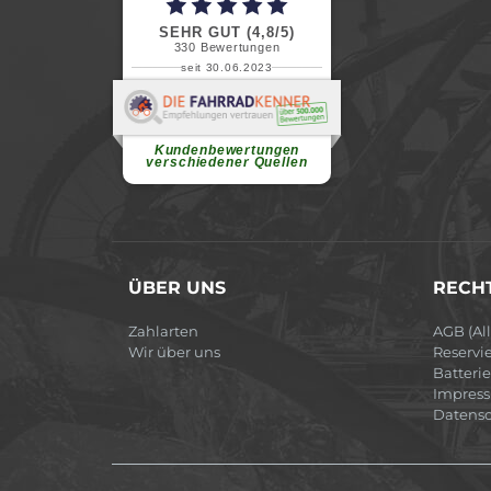
SEHR GUT (4,8/5)
330
Bewertungen
seit 30.06.2023
Renate H.
Vielen Dank für ein herzliches
Willkommen in einer angenehmen
Atmosphäre....
weiterlesen
Kundenbewertungen
verschiedener Quellen
ÜBER UNS
RECHT
Zahlarten
AGB (Al
Wir über uns
Reservi
Batteri
Impres
Datensc