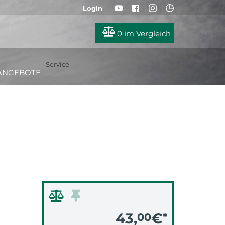
Login
0
im Vergleich
Service
ANGEBOTE
43,
€
00
*