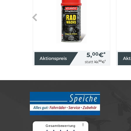
5,
00
€
*
50
*
statt
10,
€
⠇
Gesamtbewertung