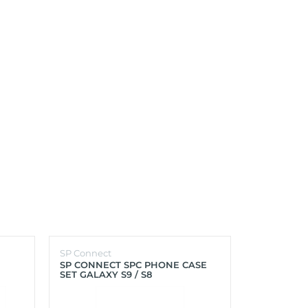
SP Connect
SP Connect
SP CONNECT SPC PHONE CASE
SP CONNEC
SET GALAXY S9 / S8
GALAXY S9+