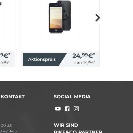
99
€
*
24,
99
€
*
95
*
99
*
statt
29,
€
39,
€
/ KONTAKT
SOCIAL MEDIA
WIR SIND
00 331
9 42 94 6
BIKE&CO PARTNER