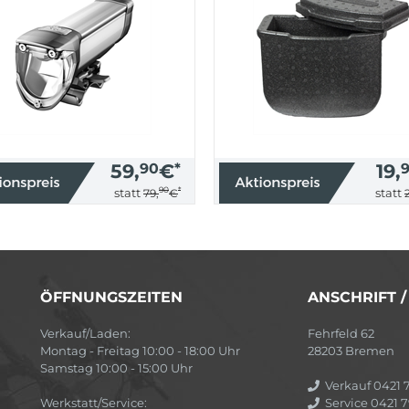
59,
90
€
*
19,
90
*
statt
statt
79,
€
ÖFFNUNGSZEITEN
ANSCHRIFT 
Verkauf/Laden:
Fehrfeld 62
Montag - Freitag 10:00 - 18:00 Uhr
28203 Bremen
Samstag 10:00 - 15:00 Uhr
Verkauf 0421 7
Werkstatt/Service:
Service 0421 7