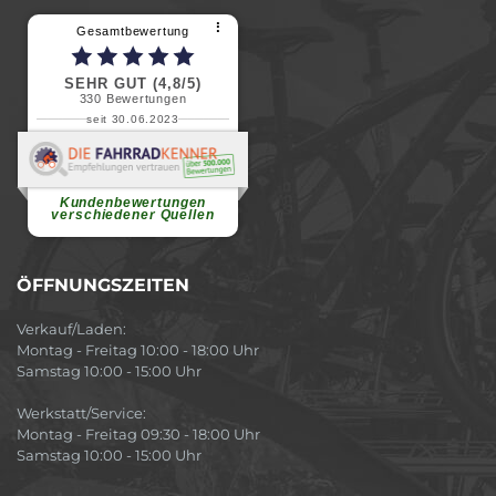
⠇
Gesamtbewertung
SEHR GUT (4,8/5)
330
Bewertungen
seit 30.06.2023
Renate H.
Vielen Dank für ein herzliches
Willkommen in einer angenehmen
Atmosphäre....
weiterlesen
Kundenbewertungen
verschiedener Quellen
ÖFFNUNGSZEITEN
Verkauf/Laden:
Montag - Freitag 10:00 - 18:00 Uhr
Samstag 10:00 - 15:00 Uhr
Werkstatt/Service:
Montag - Freitag 09:30 - 18:00 Uhr
Samstag 10:00 - 15:00 Uhr