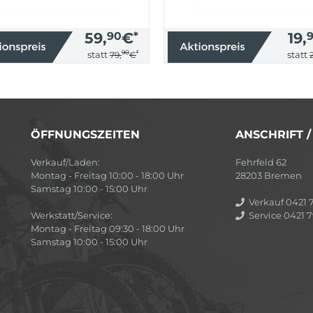
59,
90
€
*
19,
90
*
statt
statt
79,
€
ÖFFNUNGSZEITEN
ANSCHRIFT 
Verkauf/Laden:
Fehrfeld 62
Montag - Freitag 10:00 - 18:00 Uhr
28203 Bremen
Samstag 10:00 - 15:00 Uhr
Verkauf 0421 7
Werkstatt/Service:
Service 0421 7
Montag - Freitag 09:30 - 18:00 Uhr
Samstag 10:00 - 15:00 Uhr