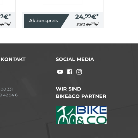
99
€
*
24,
99
€
*
95
*
99
*
statt
29,
€
39,
€
/ KONTAKT
SOCIAL MEDIA
WIR SIND
00 331
9 42 94 6
BIKE&CO PARTNER