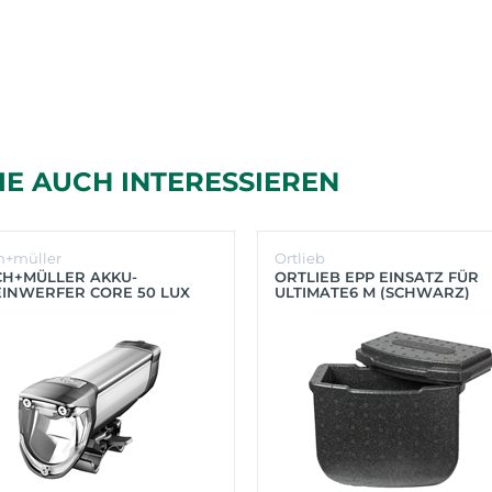
IE AUCH INTERESSIEREN
h+müller
Ortlieb
CH+MÜLLER AKKU-
ORTLIEB EPP EINSATZ FÜR
INWERFER CORE 50 LUX
ULTIMATE6 M (SCHWARZ)
BER)