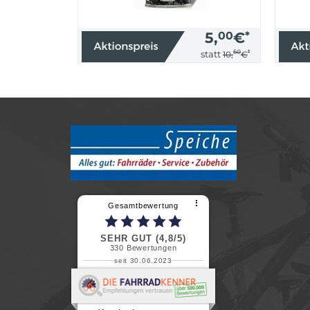
5,
00
€
*
50
*
statt
10,
€
⠇
Gesamtbewertung
SEHR GUT (4,8/5)
330
Bewertungen
seit 30.06.2023
Renate H.
Vielen Dank für ein herzliches
Willkommen in einer angenehmen
Atmosphäre....
weiterlesen