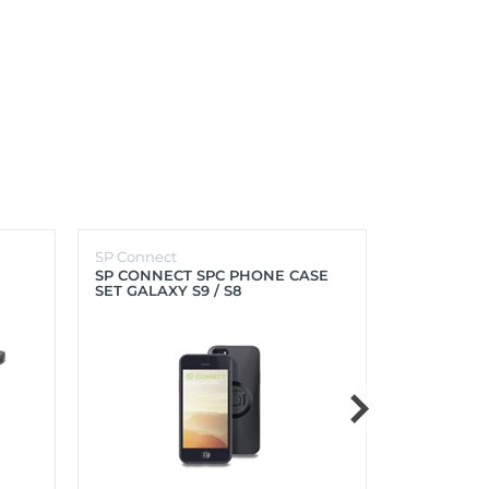
SP Connect
SP Connect
SP CONNECT SPC PHONE CASE
SP CONNEC
SET GALAXY S9 / S8
GALAXY S9+