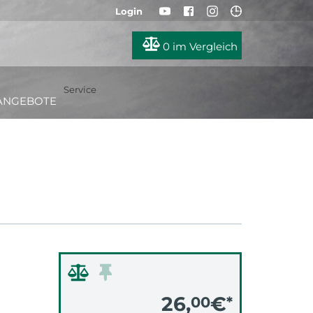
Login
0
im Vergleich
Service
ANGEBOTE
26,
€
00
*