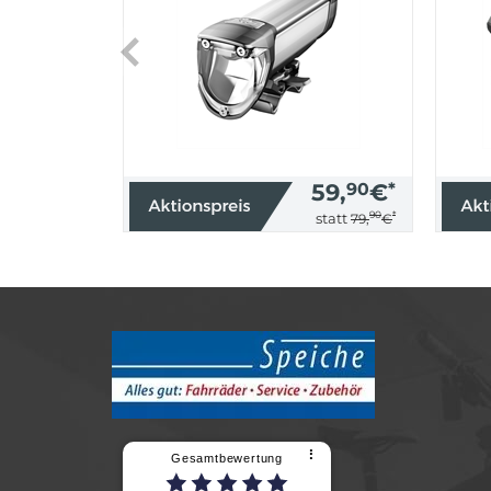
59,
90
€
*
90
*
statt
79,
€
⠇
Gesamtbewertung