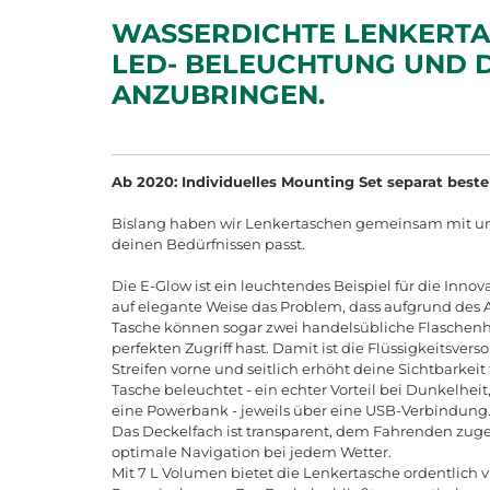
WASSERDICHTE LENKERTASC
LED- BELEUCHTUNG UND D
ANZUBRINGEN.
Ab 2020: Individuelles Mounting Set separat beste
Bislang haben wir Lenkertaschen gemeinsam mit uns
deinen Bedürfnissen passt.
Die E-Glow ist ein leuchtendes Beispiel für die Innov
auf elegante Weise das Problem, dass aufgrund des A
Tasche können sogar zwei handelsübliche Flaschenha
perfekten Zugriff hast. Damit ist die Flüssigkeitsv
Streifen vorne und seitlich erhöht deine Sichtbarkei
Tasche beleuchtet - ein echter Vorteil bei Dunkelhe
eine Powerbank - jeweils über eine USB-Verbindung
Das Deckelfach ist transparent, dem Fahrenden zuge
optimale Navigation bei jedem Wetter.
Mit 7 L Volumen bietet die Lenkertasche ordentlich v