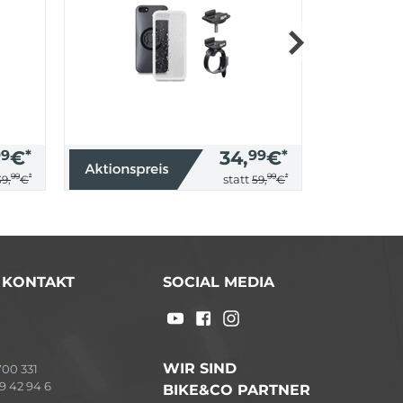
99
€
*
34,
99
€
*
99
*
99
*
statt
39,
€
59,
€
/ KONTAKT
SOCIAL MEDIA
WIR SIND
00 331
9 42 94 6
BIKE&CO PARTNER