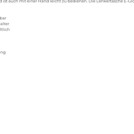
 ist auch mit einer Hand leicht zu bedienen. Die Lenkertasche E-Gl
bar
alter
ltlich
ung