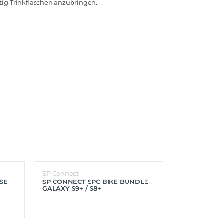
itig Trinkflaschen anzubringen.
SP Connect
SP Connect
SE
SP CONNECT SPC BIKE BUNDLE
SP CONNEC
GALAXY S9+ / S8+
GALAXY S8 