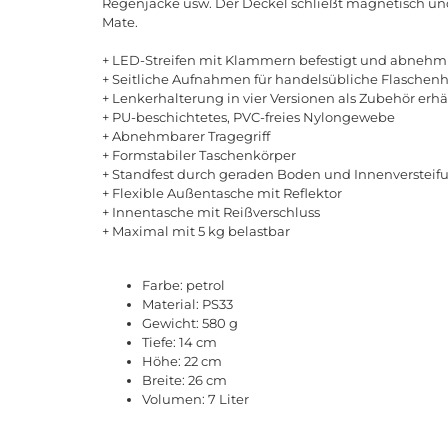
Regenjacke usw. Der Deckel schließt magnetisch und
Mate.
+ LED-Streifen mit Klammern befestigt und abnehm
+ Seitliche Aufnahmen für handelsübliche Flaschenh
+ Lenkerhalterung in vier Versionen als Zubehör erhä
+ PU-beschichtetes, PVC-freies Nylongewebe
+ Abnehmbarer Tragegriff
+ Formstabiler Taschenkörper
+ Standfest durch geraden Boden und Innenversteif
+ Flexible Außentasche mit Reflektor
+ Innentasche mit Reißverschluss
+ Maximal mit 5 kg belastbar
Farbe: petrol
Material: PS33
Gewicht: 580 g
Tiefe: 14 cm
Höhe: 22 cm
Breite: 26 cm
Volumen: 7 Liter