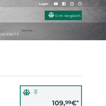
Login
0
im Vergleich
Service
ANGEBOTE
109,
€
99
*