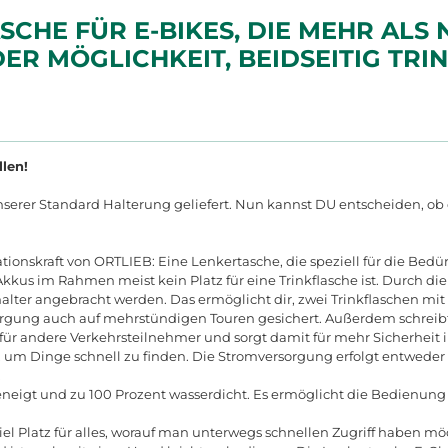
HE FÜR E-BIKES, DIE MEHR ALS N
ER MÖGLICHKEIT, BEIDSEITIG TR
llen!
erer Standard Halterung geliefert. Nun kannst DU entscheiden, ob 
ationskraft von ORTLIEB: Eine Lenkertasche, die speziell für die Bedü
kkus im Rahmen meist kein Platz für eine Trinkflasche ist. Durch di
lter angebracht werden. Das ermöglicht dir, zwei Trinkflaschen mi
ersorgung auch auf mehrstündigen Touren gesichert. Außerdem schreib
t für andere Verkehrsteilnehmer und sorgt damit für mehr Sicherheit 
it, um Dinge schnell zu finden. Die Stromversorgung erfolgt entwede
.
neigt und zu 100 Prozent wasserdicht. Es ermöglicht die Bedienung
iel Platz für alles, worauf man unterwegs schnellen Zugriff haben m