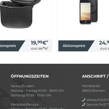
19,
99
€
*
24,
95
*
statt
statt
29,
€
ÖFFNUNGSZEITEN
ANSCHRIFT 
Verkauf/Laden:
Fehrfeld 62
Montag - Freitag 10:00 - 18:00 Uhr
28203 Bremen
Samstag 10:00 - 15:00 Uhr
Verkauf 0421 7
Werkstatt/Service:
Service 0421 7
Montag - Freitag 09:30 - 18:00 Uhr