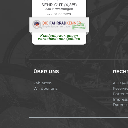
SEHR GUT (4,8/5)
330
Bewertungen
seit 30.06.2023
Renate H.
Vielen Dank für ein herzliches
Willkommen in einer angenehmen
Atmosphäre....
weiterlesen
Kundenbewertungen
verschiedener Quellen
ÜBER UNS
RECHT
Zahlarten
AGB (Al
Wir über uns
Reservi
Batteri
Impres
Datensc