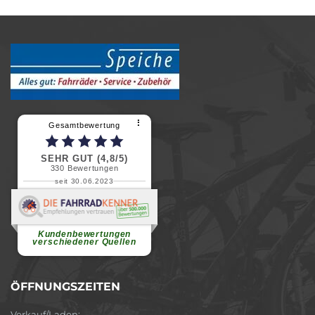
⠇
Gesamtbewertung
SEHR GUT (4,8/5)
330
Bewertungen
seit 30.06.2023
Renate H.
Vielen Dank für ein herzliches
Willkommen in einer angenehmen
Atmosphäre....
weiterlesen
Kundenbewertungen
verschiedener Quellen
ÖFFNUNGSZEITEN
Verkauf/Laden: