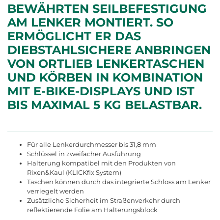
EWÄHRTEN SEILBEFESTIGUNG A
M LENKER MONTIERT. SO E
RMÖGLICHT ER DAS D
IEBSTAHLSICHERE ANBRINGEN V
ON ORTLIEB LENKERTASCHEN U
ND KÖRBEN IN KOMBINATION M
IT E-BIKE-DISPLAYS UND IST B
IS MAXIMAL 5 KG BELASTBAR.
Für alle Lenkerdurchmesser bis 31,8 mm
Schlüssel in zweifacher Ausführung
Halterung kompatibel mit den Produkten von
Rixen&Kaul (KLICKfix System)
Taschen können durch das integrierte Schloss am Lenker
verriegelt werden
Zusätzliche Sicherheit im Straßenverkehr durch
reflektierende Folie am Halterungsblock