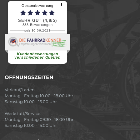
⠇
Gesamtbewertung
SEHR GUT (4,8/5)
333
Bewertungen
seit 30.06.2023
Renate H.
Vielen Dank für ein herzliches
Willkommen in einer angenehmen
Atmosphäre....
weiterlesen
Kundenbewertungen
verschiedener Quellen
ÖFFNUNGSZEITEN
Verkauf/Laden:
Montag - Freitag 10:00 - 18:00 Uhr
Samstag 10:00 - 15:00 Uhr
Werkstatt/Service:
Montag - Freitag 09:30 - 18:00 Uhr
Samstag 10:00 - 15:00 Uhr