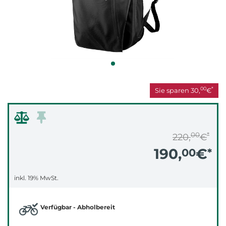
00
*
Sie sparen
30,
€
00
*
220,
€
190,
€
00
*
inkl. 19% MwSt.
Verfügbar - Abholbereit