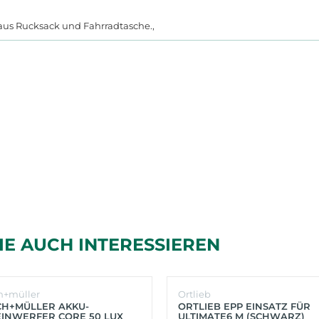
id aus Rucksack und Fahrradtasche.,
IE AUCH INTERESSIEREN
h+müller
Ortlieb
CH+MÜLLER AKKU-
ORTLIEB EPP EINSATZ FÜR
INWERFER CORE 50 LUX
ULTIMATE6 M (SCHWARZ)