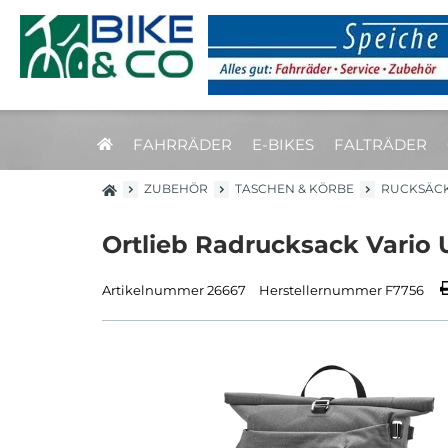
FAHRRÄDER
E-BIKES
FALTRÄDER
ZUBEHÖR
TASCHEN & KÖRBE
RUCKSÄC
Ortlieb Radrucksack Vario 
Artikelnummer 26667
Herstellernummer F7756