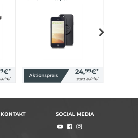
99
€
*
24,
99
€
*
95
*
99
*
statt
29,
€
39,
€
/ KONTAKT
SOCIAL MEDIA