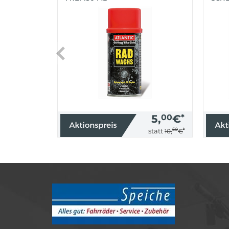
(SIL
5,
00
€
*
50
*
statt
10,
€