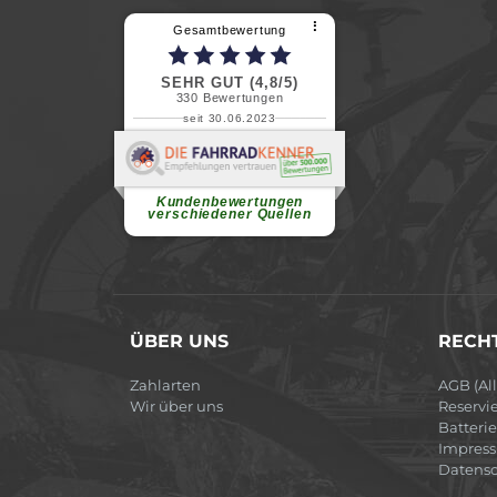
⠇
Gesamtbewertung
SEHR GUT (4,8/5)
330
Bewertungen
seit 30.06.2023
Renate H.
Vielen Dank für ein herzliches
Willkommen in einer angenehmen
Atmosphäre....
weiterlesen
Kundenbewertungen
verschiedener Quellen
ÜBER UNS
RECHT
Zahlarten
AGB (Al
Wir über uns
Reservi
Batteri
Impres
Datensc