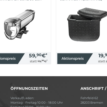
BER)
59,
90
€
*
19,
90
*
statt
statt
79,
€
ÖFFNUNGSZEITEN
ANSCHRIFT 
Verkauf/Laden:
Fehrfeld 62
Montag - Freitag 10:00 - 18:00 Uhr
28203 Bremen
Samstag 10:00 - 15:00 Uhr