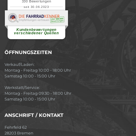
330
Bewertungen
seit 30.06.2023
Renate H.
Vielen Dank für ein herzliches
Willkommen in einer angenehmen
Atmosphäre....
weiterlesen
Kundenbewertungen
verschiedener Quellen
ÖFFNUNGSZEITEN
Verkauf/Laden:
Montag - Freitag 10:00 - 18:00 Uhr
Samstag 10:00 - 15:00 Uhr
Werkstatt/Service:
Montag - Freitag 09:30 - 18:00 Uhr
Samstag 10:00 - 15:00 Uhr
ANSCHRIFT / KONTAKT
Fehrfeld 62
28203 Bremen