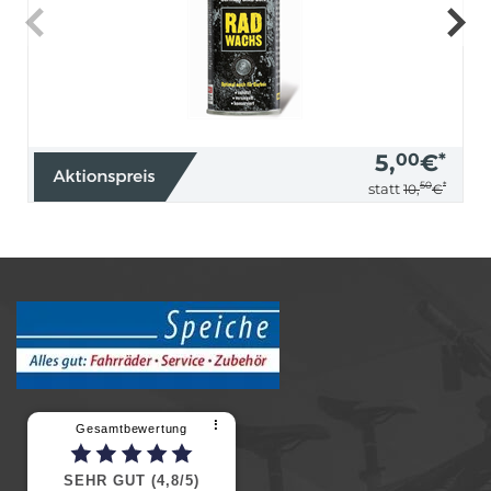
5,
00
€
*
50
*
statt
10,
€
⠇
Gesamtbewertung
SEHR GUT (4,8/5)