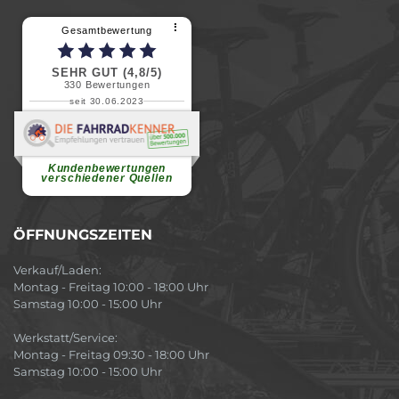
⠇
Gesamtbewertung
SEHR GUT (4,8/5)
330
Bewertungen
seit 30.06.2023
Renate H.
Vielen Dank für ein herzliches
Willkommen in einer angenehmen
Atmosphäre....
weiterlesen
Kundenbewertungen
verschiedener Quellen
ÖFFNUNGSZEITEN
Verkauf/Laden:
Montag - Freitag 10:00 - 18:00 Uhr
Samstag 10:00 - 15:00 Uhr
Werkstatt/Service:
Montag - Freitag 09:30 - 18:00 Uhr
Samstag 10:00 - 15:00 Uhr