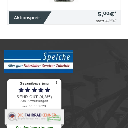
5,
00
€
*
50
*
statt
10,
€
⠇
Gesamtbewertung
SEHR GUT (4,8/5)
330
Bewertungen
seit 30.06.2023
Renate H.
Vielen Dank für ein herzliches
Willkommen in einer angenehmen
Atmosphäre....
weiterlesen
Kundenbewertungen