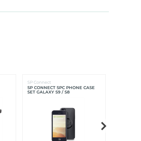
SP Connect
SP Connect
SP CONNECT SPC PHONE CASE
SP CONNEC
SET GALAXY S9 / S8
GALAXY S9+