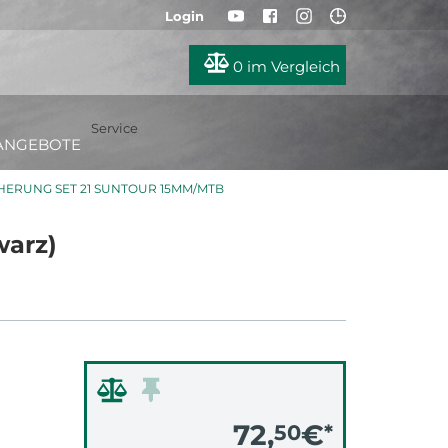
Login
0
im Vergleich
Service
ANGEBOTE
HERUNG SET 21 SUNTOUR 15MM/MTB
warz)
72,
€
50
*