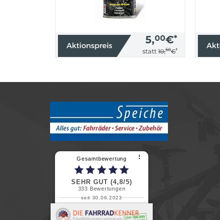
5,
00
€
*
50
*
statt
10,
€
⠇
Gesamtbewertung
SEHR GUT (4,8/5)
333
Bewertungen
seit 30.06.2023
Renate H.