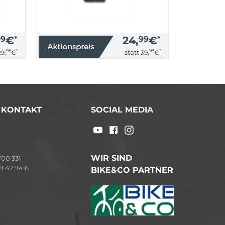
99
€
*
24,
99
€
*
95
*
99
*
statt
29,
€
39,
€
/ KONTAKT
SOCIAL MEDIA
WIR SIND
00 331
9 42 94 6
BIKE&CO PARTNER