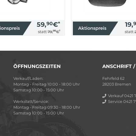
59,
90
€
*
19,
90
*
statt
statt
79,
€
ÖFFNUNGSZEITEN
ANSCHRIFT 
Verkauf/Laden:
Fehrfeld 62
Montag - Freitag 10:00 - 18:00 Uhr
28203 Bremen
Samstag 10:00 - 15:00 Uhr
Verkauf 0421 7
Werkstatt/Service:
Service 0421 7
Montag - Freitag 09:30 - 18:00 Uhr
Samstag 10:00 - 15:00 Uhr