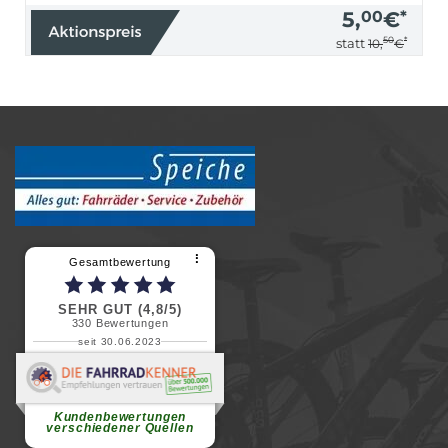
5,
00
€
*
50
*
statt
10,
€
⠇
Gesamtbewertung
SEHR GUT (4,8/5)
330
Bewertungen
seit 30.06.2023
Renate H.
Vielen Dank für ein herzliches
Willkommen in einer angenehmen
Atmosphäre....
weiterlesen
Kundenbewertungen
verschiedener Quellen