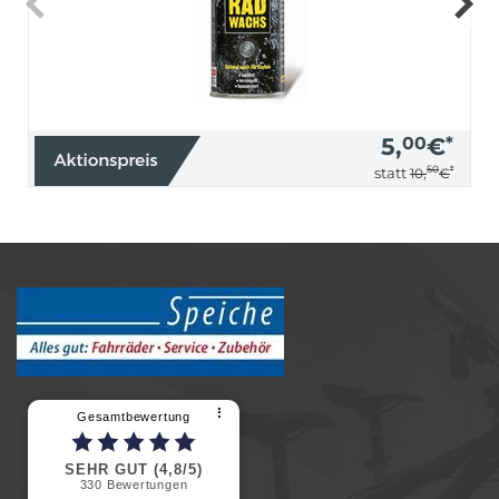
5,
00
€
*
50
*
statt
10,
€
⠇
Gesamtbewertung
SEHR GUT (4,8/5)
330
Bewertungen