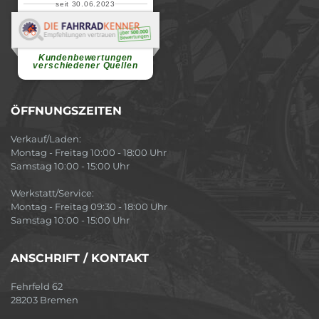
seit 30.06.2023
Renate H.
Vielen Dank für ein herzliches
Willkommen in einer angenehmen
Atmosphäre....
weiterlesen
Kundenbewertungen
verschiedener Quellen
ÖFFNUNGSZEITEN
Verkauf/Laden:
Montag - Freitag 10:00 - 18:00 Uhr
Samstag 10:00 - 15:00 Uhr
Werkstatt/Service:
Montag - Freitag 09:30 - 18:00 Uhr
Samstag 10:00 - 15:00 Uhr
ANSCHRIFT / KONTAKT
Fehrfeld 62
28203 Bremen