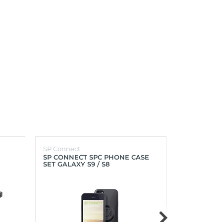
SP Connect
SP Connect
SP CONNECT SPC PHONE CASE
SP CONNEC
SET GALAXY S9 / S8
GALAXY S9+