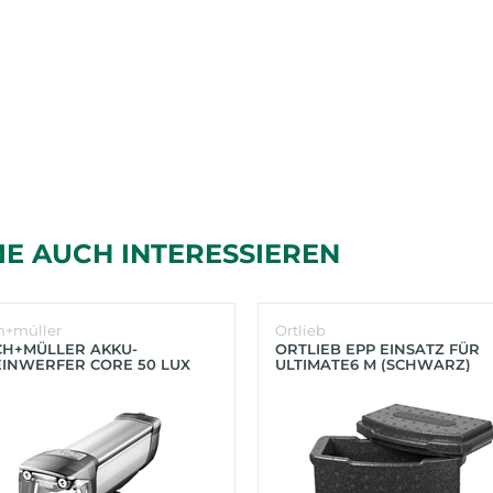
IE AUCH INTERESSIEREN
h+müller
Ortlieb
CH+MÜLLER AKKU-
ORTLIEB EPP EINSATZ FÜR
INWERFER CORE 50 LUX
ULTIMATE6 M (SCHWARZ)
BER)