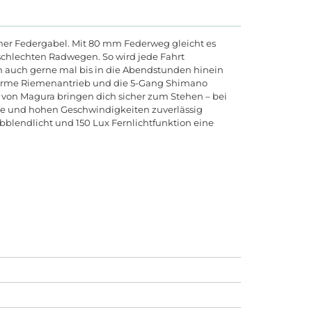
iner Federgabel. Mit 80 mm Federweg gleicht es
schlechten Radwegen. So wird jede Fahrt
n auch gerne mal bis in die Abendstunden hinein
ngsarme Riemenantrieb und die 5-Gang Shimano
 von Magura bringen dich sicher zum Stehen – bei
se und hohen Geschwindigkeiten zuverlässig
blendlicht und 150 Lux Fernlichtfunktion eine