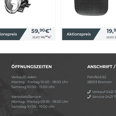
59,
90
€
*
19,
90
*
statt
statt
79,
€
ÖFFNUNGSZEITEN
ANSCHRIFT 
Verkauf/Laden:
Fehrfeld 62
Montag - Freitag 10:00 - 18:00 Uhr
28203 Bremen
Samstag 10:00 - 15:00 Uhr
Verkauf 0421 7
Werkstatt/Service:
Service 0421 7
Montag - Freitag 09:30 - 18:00 Uhr
Samstag 10:00 - 15:00 Uhr