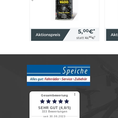
5,
00
€
*
50
*
statt
10,
€
⠇
Gesamtbewertung
SEHR GUT (4,8/5)
333
Bewertungen
seit 30.06.2023