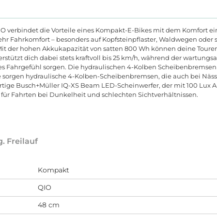
QiO verbindet die Vorteile eines Kompakt-E-Bikes mit dem Komfort e
hr Fahrkomfort – besonders auf Kopfsteinpflaster, Waldwegen oder 
 Mit der hohen Akkukapazität von satten 800 Wh können deine Toure
rstützt dich dabei stets kraftvoll bis 25 km/h, während der wartu
ges Fahrgefühl sorgen. Die hydraulischen 4-Kolben Scheibenbremsen
e sorgen hydraulische 4-Kolben-Scheibenbremsen, die auch bei Näs
ige Busch+Müller IQ-XS Beam LED-Scheinwerfer, der mit 100 Lux Ab
 für Fahrten bei Dunkelheit und schlechten Sichtverhältnissen.
 Freilauf
Kompakt
QIO
48 cm