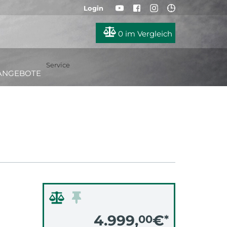
Login
0
im Vergleich
Service
ANGEBOTE
4.999,
€
00
*