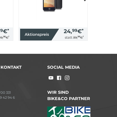
99
€
*
24,
99
€
*
95
*
99
*
statt
29,
€
39,
€
/ KONTAKT
SOCIAL MEDIA
WIR SIND
00 331
9 42 94 6
BIKE&CO PARTNER