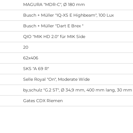
MAGURA "MDR-C", Ø 180 mm
Busch + Müller "IQ-XS E Highbeam", 100 Lux
Busch + Müller "Dart E Brex "
QIO "MIK HD 2.0" für MIK Side
20
62x406
SKS "A 69 R"
Selle Royal "On", Moderate Wide
by,schulz "G.2 ST", Ø 34,9 mm, 400 mm lang, 30 mm
Gates CDX Riemen