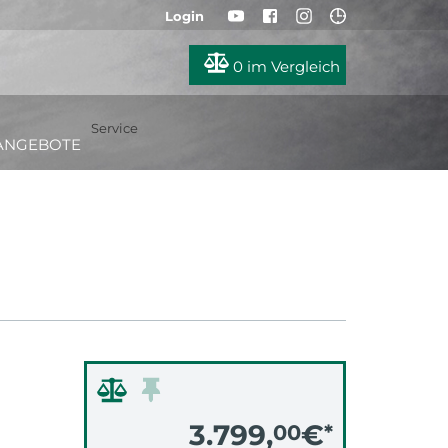
Login
0
im Vergleich
Service
ANGEBOTE
3.799,
€
00
*