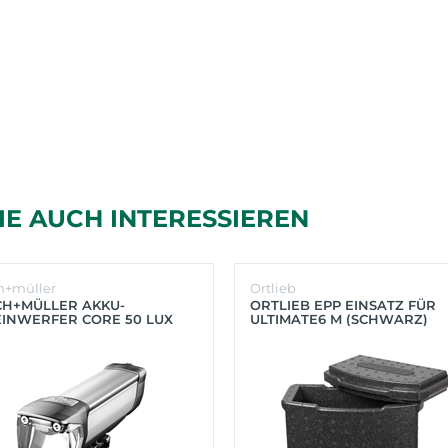
IE AUCH INTERESSIEREN
h+müller
Ortlieb
CH+MÜLLER AKKU-
ORTLIEB EPP EINSATZ FÜR
INWERFER CORE 50 LUX
ULTIMATE6 M (SCHWARZ)
BER)