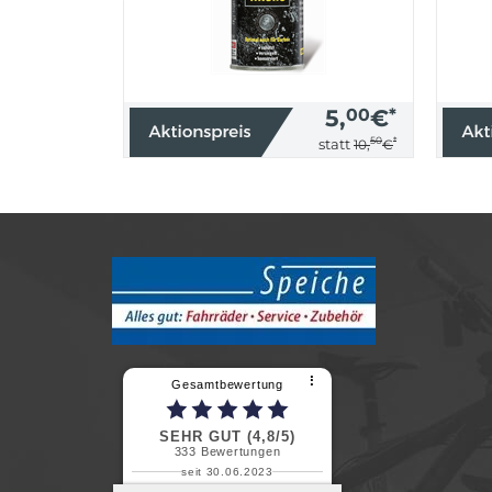
5,
00
€
*
50
*
statt
10,
€
⠇
Gesamtbewertung
SEHR GUT (4,8/5)
333
Bewertungen
seit 30.06.2023