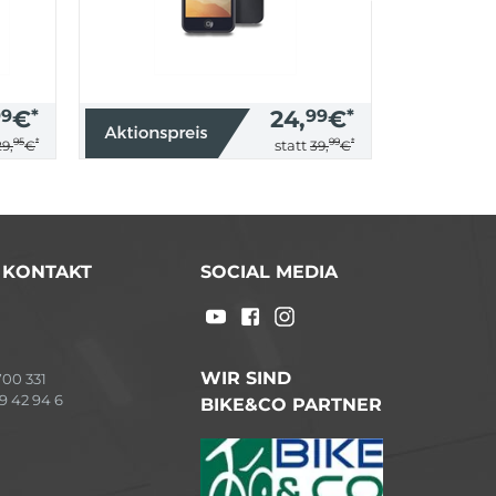
99
€
*
24,
99
€
*
95
*
99
*
statt
29,
€
39,
€
/ KONTAKT
SOCIAL MEDIA
WIR SIND
00 331
9 42 94 6
BIKE&CO PARTNER