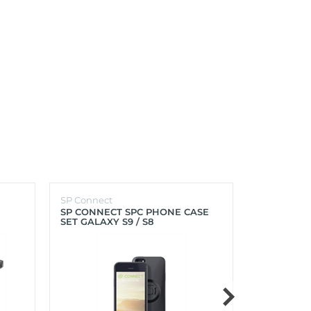
SP Connect
SP Connect
SP CONNECT SPC PHONE CASE
SP CONNEC
SET GALAXY S9 / S8
GALAXY S9+