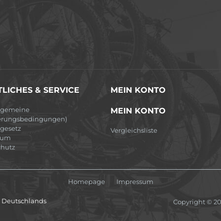
LICHES & SERVICE
MEIN KONTO
lgemeine
MEIN KONTO
erungsbedingungen)
egesetz
Vergleichsliste
sum
hutz
Homepage
Impressum
lb Deutschlands
Copyright © 2