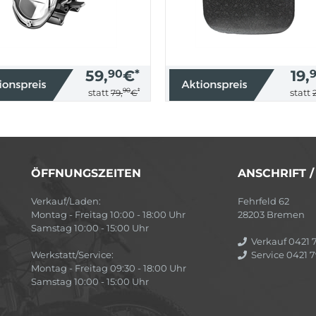
59,
90
€
*
19,
90
*
statt
statt
79,
€
ÖFFNUNGSZEITEN
ANSCHRIFT 
Verkauf/Laden:
Fehrfeld 62
Montag - Freitag 10:00 - 18:00 Uhr
28203 Bremen
Samstag 10:00 - 15:00 Uhr
Verkauf 0421 7
Werkstatt/Service:
Service 0421 7
Montag - Freitag 09:30 - 18:00 Uhr
Samstag 10:00 - 15:00 Uhr