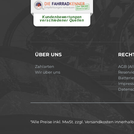
Renate H.
Vielen Dank für ein herzliches
Willkommen in einer angenehmen
Atmosphäre....
weiterlesen
Kundenbewertungen
verschiedener Quellen
ÜBER UNS
RECHT
Zahlarten
AGB (Al
Wir über uns
Reservi
Batteri
Impres
Datensc
*Alle Preise inkl. MwSt. zzgl. Versandkosten innerha