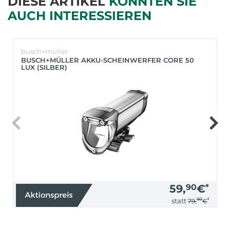
DIESE ARTIKEL
KÖNNTEN SIE
AUCH INTERESSIEREN
busch+müller
BUSCH+MÜLLER AKKU-SCHEINWERFER CORE 50
LUX (SILBER)
59,
90
€
*
90
*
statt
79,
€