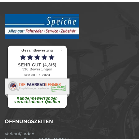
⠇
Gesamtbewertung
SEHR GUT (4,8/5)
330
Bewertungen
seit 30.06.2023
Renate H.
Vielen Dank für ein herzliches
Willkommen in einer angenehmen
Atmosphäre....
weiterlesen
Kundenbewertungen
verschiedener Quellen
ÖFFNUNGSZEITEN
Verkauf/Laden: