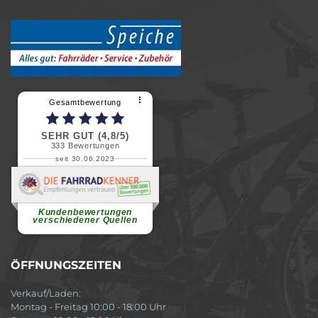
⠇
Gesamtbewertung
SEHR GUT (4,8/5)
333
Bewertungen
seit 30.06.2023
Renate H.
Vielen Dank für ein herzliches
Willkommen in einer angenehmen
Atmosphäre....
weiterlesen
Kundenbewertungen
verschiedener Quellen
ÖFFNUNGSZEITEN
Verkauf/Laden:
Montag - Freitag 10:00 - 18:00 Uhr