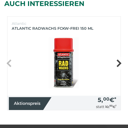
AUCH INTERESSIEREN
Atlantic
ATLANTIC RADWACHS FCKW-FREI 150 ML
5,
00
€
*
50
*
statt
10,
€