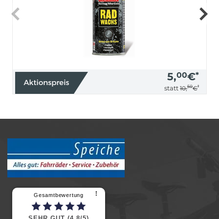
5,
00
€
*
50
*
statt
10,
€
⠇
Gesamtbewertung
SEHR GUT (4,8/5)