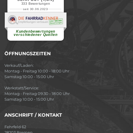
333
Bewertungen
seit 30.06.2023
Renate H.
Vielen Dank für ein herzliches
Willkommen in einer angenehmen
Atmosphäre....
weiterlesen
Kundenbewertungen
verschiedener Quellen
ÖFFNUNGSZEITEN
Verkauf/Laden:
Montag - Freitag 10:00 - 18:00 Uhr
Samstag 10:00 - 15:00 Uhr
Werkstatt/Service:
Montag - Freitag 09:30 - 18:00 Uhr
Samstag 10:00 - 15:00 Uhr
ANSCHRIFT / KONTAKT
Fehrfeld 62
28203 Bremen