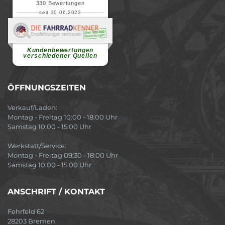
330
Bewertungen
seit 30.06.2023
Renate H.
Vielen Dank für ein herzliches
Willkommen in einer angenehmen
Atmosphäre....
weiterlesen
Kundenbewertungen
verschiedener Quellen
ÖFFNUNGSZEITEN
Verkauf/Laden:
Montag - Freitag 10:00 - 18:00 Uhr
Samstag 10:00 - 15:00 Uhr
Werkstatt/Service:
Montag - Freitag 09:30 - 18:00 Uhr
Samstag 10:00 - 15:00 Uhr
ANSCHRIFT / KONTAKT
Fehrfeld 62
28203 Bremen