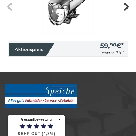
59,
90
€
*
90
*
statt
79,
€
⠇
Gesamtbewertung
SEHR GUT (4,8/5)