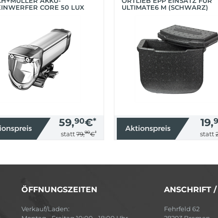
CH+MÜLLER AKKU-
ORTLIEB EPP EINSATZ FÜR
INWERFER CORE 50 LUX
ULTIMATE6 M (SCHWARZ)
BER)
59,
90
€
*
19,
90
*
statt
statt
79,
€
ÖFFNUNGSZEITEN
ANSCHRIFT 
Verkauf/Laden:
Fehrfeld 62
Montag - Freitag 10:00 - 18:00 Uhr
28203 Bremen