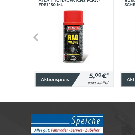
ATLANTIC RADWACHS FCKW-
BUS
FREI 150 ML
SCHE
(SIL
5,
00
€
*
50
*
statt
10,
€