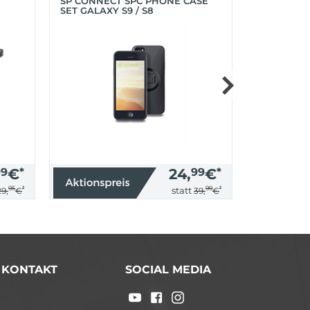
SP CONNECT SPC PHONE CASE
SP CONNEC
SET GALAXY S9 / S8
GALAXY S9+
99
€
*
24,
99
€
*
95
*
99
*
statt
29,
€
39,
€
/ KONTAKT
SOCIAL MEDIA