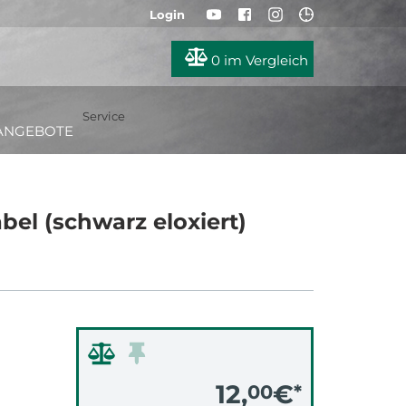
Login
0
im Vergleich
Service
ANGEBOTE
el (schwarz eloxiert)
12,
€
00
*