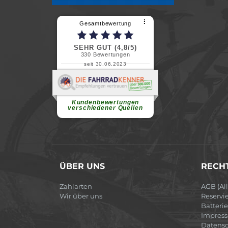
⠇
Gesamtbewertung
SEHR GUT (4,8/5)
330
Bewertungen
seit 30.06.2023
Renate H.
Vielen Dank für ein herzliches
Willkommen in einer angenehmen
Atmosphäre....
weiterlesen
Kundenbewertungen
verschiedener Quellen
ÜBER UNS
RECHT
Zahlarten
AGB (Al
Wir über uns
Reservi
Batteri
Impres
Datensc