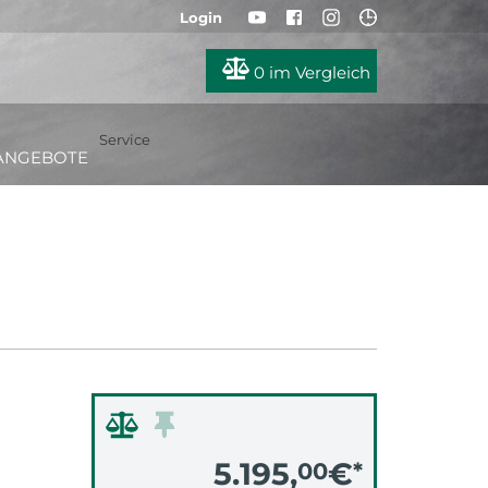
Login
0
im Vergleich
Service
ANGEBOTE
5.195,
€
00
*