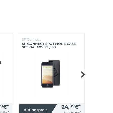
SP Connect
SP Connect
SP CONNECT SPC PHONE CASE
SP CONNEC
SET GALAXY S9 / S8
GALAXY S9+
99
€
*
24,
99
€
*
95
*
99
*
statt
29,
€
39,
€