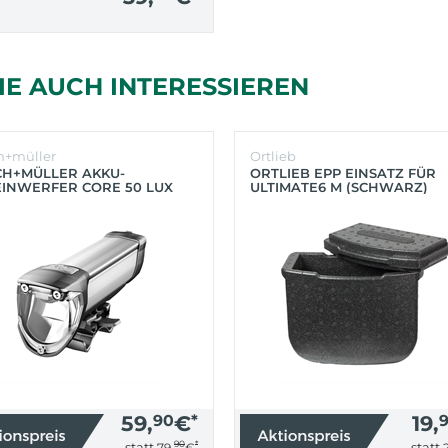
IE AUCH INTERESSIEREN
h+müller
Ortlieb
CH+MÜLLER AKKU-
ORTLIEB EPP EINSATZ FÜR
INWERFER CORE 50 LUX
ULTIMATE6 M (SCHWARZ)
BER)
59,
90
€
*
19,
90
*
statt
statt
79,
€