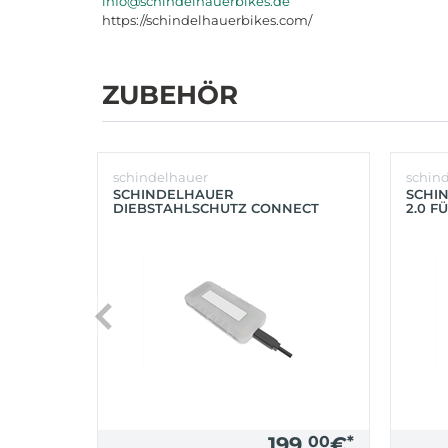
info@schindelhauerbikes.de
https://schindelhauerbikes.com/
ZUBEHÖR
schindelhauer
schin
SCHINDELHAUER
SCHI
DIEBSTAHLSCHUTZ CONNECT
2.0 F
MODUL PINION - MAHLE
GEPÄC
(SCH
199,
00
€
*