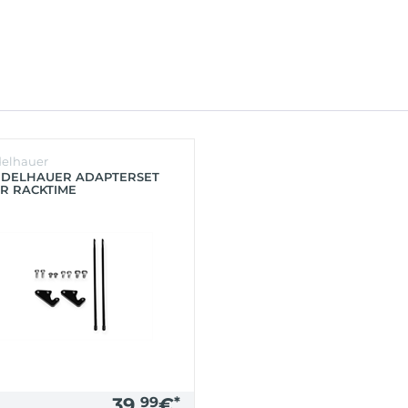
delhauer
NDELHAUER ADAPTERSET
ÜR RACKTIME
KTRÄGER HR 26"
WARZ)
39,
99
€
*