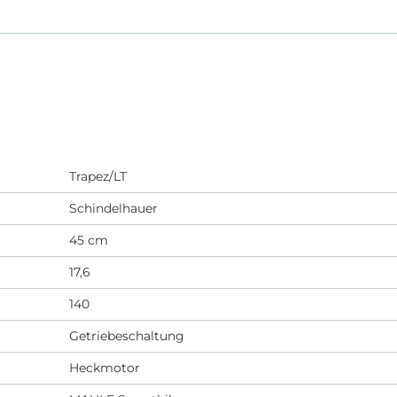
Trapez/LT
Schindelhauer
45 cm
17,6
140
Getriebeschaltung
Heckmotor