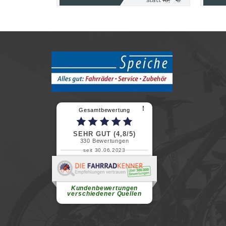
⠇
Gesamtbewertung
SEHR GUT (4,8/5)
330
Bewertungen
seit 30.06.2023
Renate H.
Vielen Dank für ein herzliches
Willkommen in einer angenehmen
Atmosphäre....
weiterlesen
Kundenbewertungen
verschiedener Quellen