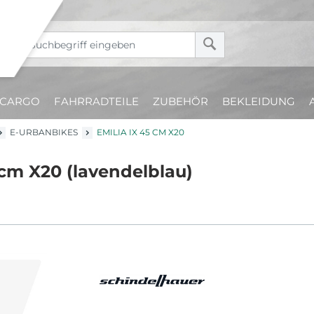
CARGO
FAHRRADTEILE
ZUBEHÖR
BEKLEIDUNG
E-URBANBIKES
EMILIA IX 45 CM X20
 cm X20 (lavendelblau)