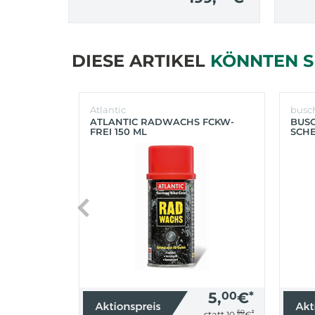
DIESE ARTIKEL
KÖNNTEN S
Atlantic
busc
ATLANTIC RADWACHS FCKW-
BUS
FREI 150 ML
SCHE
(SIL
5,
00
€
*
50
*
statt
10,
€