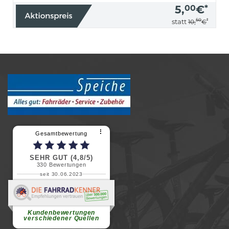
5,
00
€
*
50
*
statt
10,
€
⠇
Gesamtbewertung
SEHR GUT (4,8/5)
330
Bewertungen
seit 30.06.2023
Renate H.
Vielen Dank für ein herzliches
Willkommen in einer angenehmen
Atmosphäre....
weiterlesen
Kundenbewertungen
verschiedener Quellen