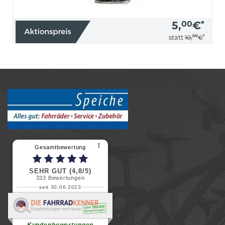
5,
00
€
*
50
*
statt
10,
€
⠇
Gesamtbewertung
SEHR GUT (4,8/5)
333
Bewertungen
seit 30.06.2023
Renate H.
Vielen Dank für ein herzliches
Willkommen in einer angenehmen
Atmosphäre....
weiterlesen
Kundenbewertungen