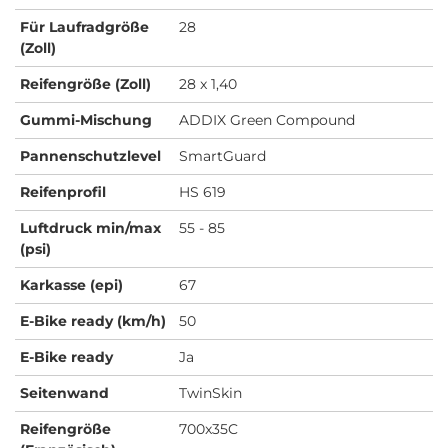
Für Laufradgröße
28
(Zoll)
Reifengröße (Zoll)
28 x 1,40
Gummi-Mischung
ADDIX Green Compound
Pannenschutzlevel
SmartGuard
Reifenprofil
HS 619
Luftdruck min/max
55 - 85
(psi)
Karkasse (epi)
67
E-Bike ready (km/h)
50
E-Bike ready
Ja
Seitenwand
TwinSkin
Reifengröße
700x35C