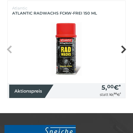
Atlantic
ATLANTIC RADWACHS FCKW-FREI 150 ML
5,
00
€
*
50
*
statt
10,
€