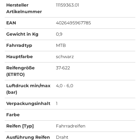
Hersteller
11159363.01
Artikelnummer
EAN
4026495967785
Gewicht in Kg
0,9
Fahrradtyp
MTB
Hauptfarbe
schwarz
Reifengröße
37-622
(ETRTO)
Luftdruck min/max
4,0 - 6,0
(bar)
Verpackungsinhalt
1
Farbe
Reifen [Typ]
Fahrradreifen
Ausführung Reifen
Draht