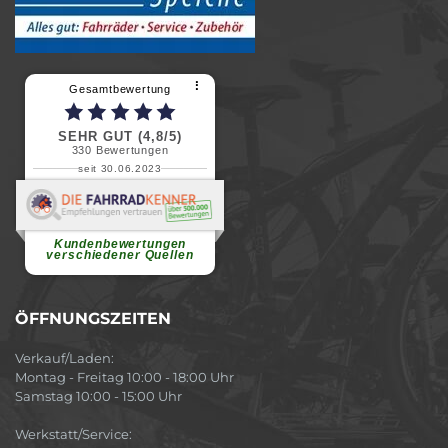
⠇
Gesamtbewertung
SEHR GUT (4,8/5)
330
Bewertungen
seit 30.06.2023
Renate H.
Vielen Dank für ein herzliches
Willkommen in einer angenehmen
Atmosphäre....
weiterlesen
Kundenbewertungen
verschiedener Quellen
ÖFFNUNGSZEITEN
Verkauf/Laden:
Montag - Freitag 10:00 - 18:00 Uhr
Samstag 10:00 - 15:00 Uhr
Werkstatt/Service: