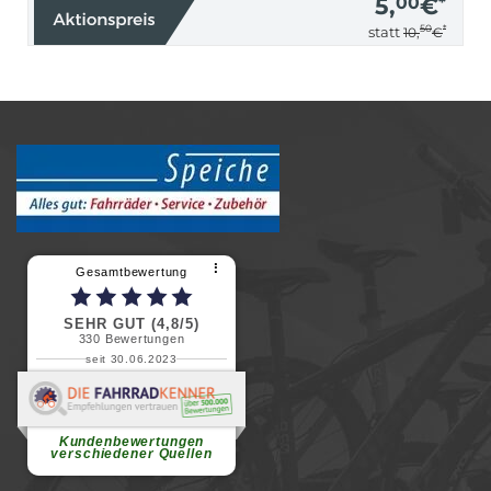
5,
00
€
*
50
*
statt
10,
€
⠇
Gesamtbewertung
SEHR GUT (4,8/5)
330
Bewertungen
seit 30.06.2023
Renate H.
Vielen Dank für ein herzliches
Willkommen in einer angenehmen
Atmosphäre....
weiterlesen
Kundenbewertungen
verschiedener Quellen