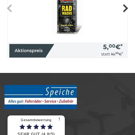
5,
00
€
*
50
*
statt
10,
€
⠇
Gesamtbewertung
SEHR GUT (4,8/5)