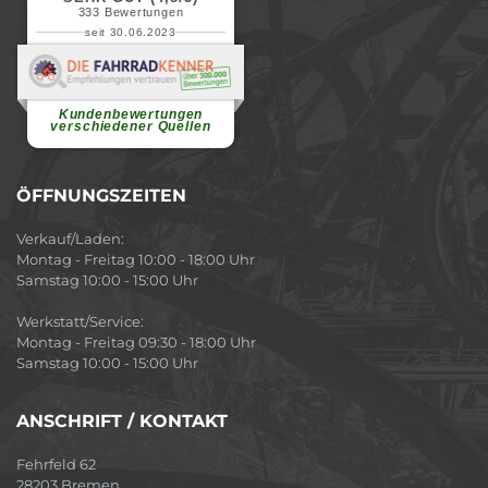
333
Bewertungen
seit 30.06.2023
Renate H.
Vielen Dank für ein herzliches
Willkommen in einer angenehmen
Atmosphäre....
weiterlesen
Kundenbewertungen
verschiedener Quellen
ÖFFNUNGSZEITEN
Verkauf/Laden:
Montag - Freitag 10:00 - 18:00 Uhr
Samstag 10:00 - 15:00 Uhr
Werkstatt/Service:
Montag - Freitag 09:30 - 18:00 Uhr
Samstag 10:00 - 15:00 Uhr
ANSCHRIFT / KONTAKT
Fehrfeld 62
28203 Bremen