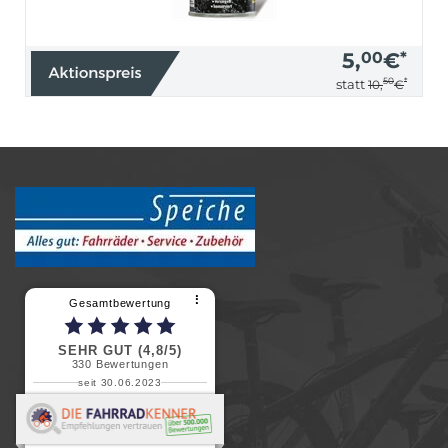
5,
00
€
*
50
*
statt
10,
€
⠇
Gesamtbewertung
SEHR GUT (4,8/5)
330
Bewertungen
seit 30.06.2023
Renate H.
Vielen Dank für ein herzliches
Willkommen in einer angenehmen