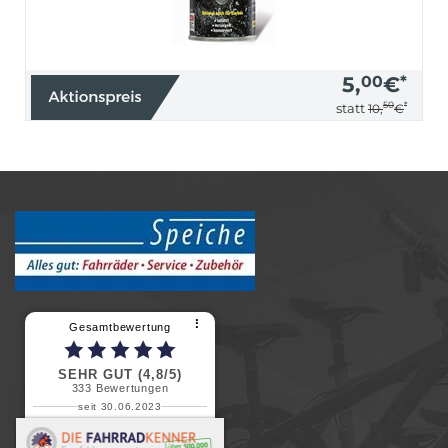
5,
00
€
*
50
*
statt
10,
€
⠇
Gesamtbewertung
SEHR GUT (4,8/5)
333
Bewertungen
seit 30.06.2023
Renate H.