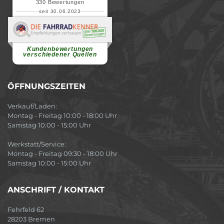
330
Bewertungen
seit 30.06.2023
Renate H.
Vielen Dank für ein herzliches
Willkommen in einer angenehmen
Atmosphäre....
weiterlesen
Kundenbewertungen
verschiedener Quellen
ÖFFNUNGSZEITEN
Verkauf/Laden:
Montag - Freitag 10:00 - 18:00 Uhr
Samstag 10:00 - 15:00 Uhr
Werkstatt/Service:
Montag - Freitag 09:30 - 18:00 Uhr
Samstag 10:00 - 15:00 Uhr
ANSCHRIFT / KONTAKT
Fehrfeld 62
28203 Bremen