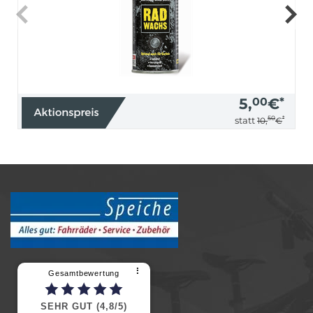
5,
00
€
*
50
*
statt
10,
€
⠇
Gesamtbewertung
SEHR GUT (4,8/5)