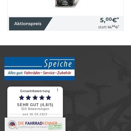
5,
00
€
*
50
*
statt
10,
€
⠇
Gesamtbewertung
SEHR GUT (4,8/5)
333
Bewertungen
seit 30.06.2023
Renate H.
Vielen Dank für ein herzliches
Willkommen in einer angenehmen