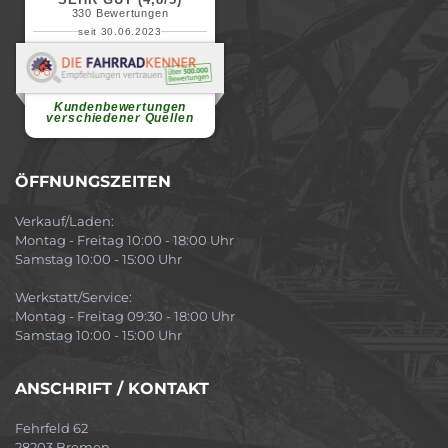
330
Bewertungen
seit 30.06.2023
Renate H.
Vielen Dank für ein herzliches
Willkommen in einer angenehmen
Atmosphäre....
weiterlesen
Kundenbewertungen
verschiedener Quellen
ÖFFNUNGSZEITEN
Verkauf/Laden:
Montag - Freitag 10:00 - 18:00 Uhr
Samstag 10:00 - 15:00 Uhr
Werkstatt/Service:
Montag - Freitag 09:30 - 18:00 Uhr
Samstag 10:00 - 15:00 Uhr
ANSCHRIFT / KONTAKT
Fehrfeld 62
28203 Bremen