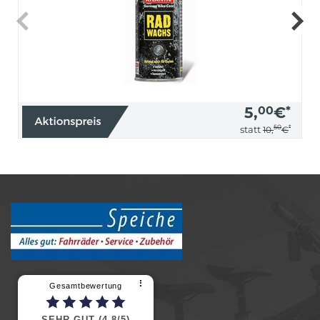
5,
00
€
*
50
*
statt
10,
€
⠇
Gesamtbewertung
SEHR GUT (4,8/5)