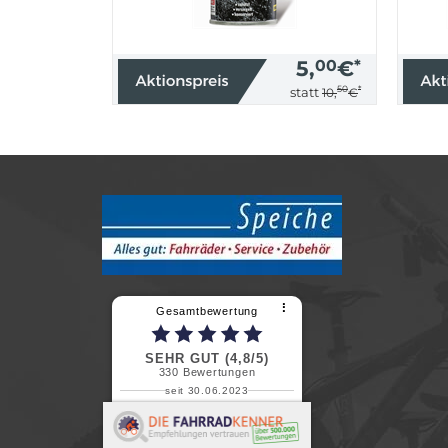
5,
00
€
*
50
*
statt
10,
€
⠇
Gesamtbewertung
SEHR GUT (4,8/5)
330
Bewertungen
seit 30.06.2023
Renate H.
Vielen Dank für ein herzliches
Willkommen in einer angenehmen