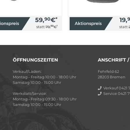
59,
90
€
*
19,
90
*
statt
statt
79,
€
ÖFFNUNGSZEITEN
ANSCHRIFT 
Verkauf/Laden:
Fehrfeld 62
Montag - Freitag 10:00 - 18:00 Uhr
28203 Bremen
Samstag 10:00 - 15:00 Uhr
Verkauf 0421 7
Werkstatt/Service:
Service 0421 7
Montag - Freitag 09:30 - 18:00 Uhr
Samstag 10:00 - 15:00 Uhr