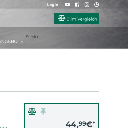
Login
0
im Vergleich
Service
ANGEBOTE
44,
€
99
*