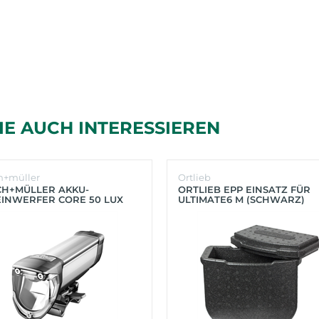
IE AUCH INTERESSIEREN
h+müller
Ortlieb
CH+MÜLLER AKKU-
ORTLIEB EPP EINSATZ FÜR
INWERFER CORE 50 LUX
ULTIMATE6 M (SCHWARZ)
BER)