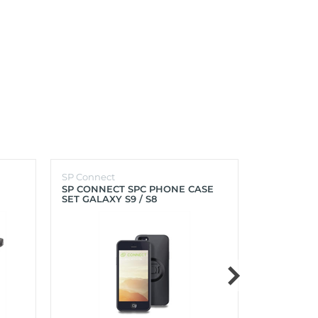
SP Connect
SP Connect
SP CONNECT SPC PHONE CASE
SP CONNEC
SET GALAXY S9 / S8
GALAXY S9+