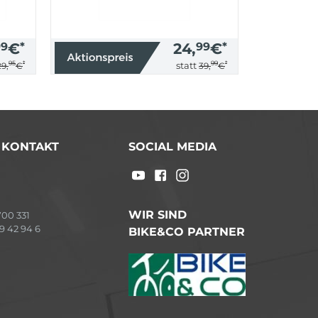
99
€
*
24,
99
€
*
95
*
99
*
statt
29,
€
39,
€
/ KONTAKT
SOCIAL MEDIA
WIR SIND
00 331
9 42 94 6
BIKE&CO PARTNER