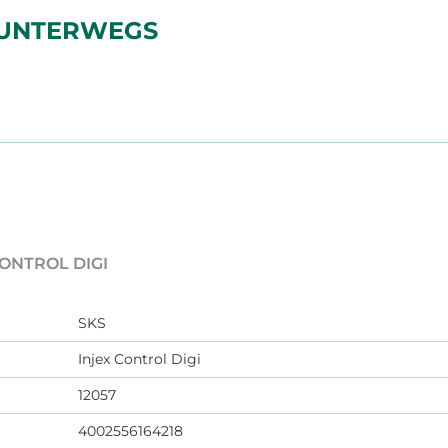
 UNTERWEGS
CONTROL DIGI
SKS
Injex Control Digi
12057
4002556164218