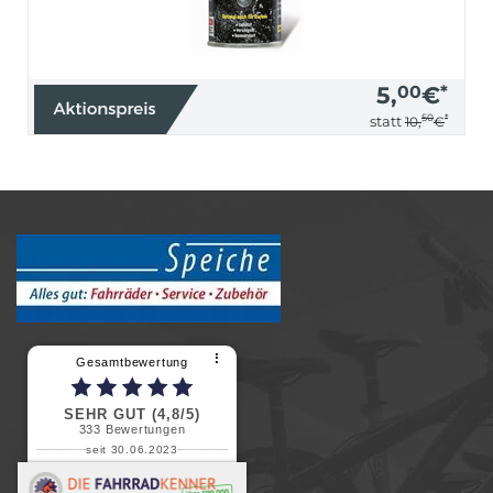
5,
00
€
*
50
*
statt
10,
€
⠇
Gesamtbewertung
SEHR GUT (4,8/5)
333
Bewertungen
seit 30.06.2023
Renate H.