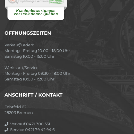
Vielen Dank für ein herzliches
Willkommen in einer angenehmen
Atmosphäre....
weiterlesen
Kundenbewertungen
verschiedener Quellen
ÖFFNUNGSZEITEN
Verkauf/Laden:
Montag - Freitag 10:00 - 18:00 Uhr
Samstag 10:00 - 15:00 Uhr
Werkstatt/Service:
Montag - Freitag 09:30 - 18:00 Uhr
Samstag 10:00 - 15:00 Uhr
ANSCHRIFT / KONTAKT
Fehrfeld 62
28203 Bremen
Verkauf 0421 700 331
Service 0421 79 42 94 6