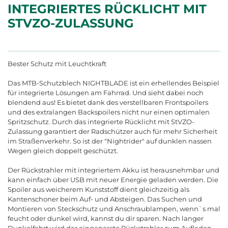
INTEGRIERTES RÜCKLICHT MIT
STVZO-ZULASSUNG
Bester Schutz mit Leuchtkraft
Das MTB-Schutzblech NIGHTBLADE ist ein erhellendes Beispiel
für integrierte Lösungen am Fahrrad. Und sieht dabei noch
blendend aus! Es bietet dank des verstellbaren Frontspoilers
und des extralangen Backspoilers nicht nur einen optimalen
Spritzschutz. Durch das integrierte Rücklicht mit StVZO-
Zulassung garantiert der Radschützer auch für mehr Sicherheit
im Straßenverkehr. So ist der "Nightrider" auf dunklen nassen
Wegen gleich doppelt geschützt.
Der Rückstrahler mit integriertem Akku ist herausnehmbar und
kann einfach über USB mit neuer Energie geladen werden. Die
Spoiler aus weicherem Kunststoff dient gleichzeitig als
Kantenschoner beim Auf- und Absteigen. Das Suchen und
Montieren von Steckschutz und Anschraublampen, wenn`s mal
feucht oder dunkel wird, kannst du dir sparen. Nach langer
Dunkelfahrt wird der eingepasste Rückstrahler zum Aufladen