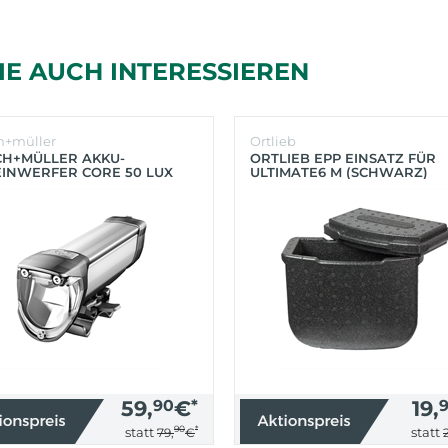
IE AUCH INTERESSIEREN
h+müller
Ortlieb
CH+MÜLLER AKKU-
ORTLIEB EPP EINSATZ FÜR
INWERFER CORE 50 LUX
ULTIMATE6 M (SCHWARZ)
BER)
59,
90
€
*
19,
90
*
statt
statt
79,
€