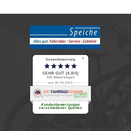
⠇
Gesamtbewertung
SEHR GUT (4,8/5)
330
Bewertungen
seit 30.06.2023
Renate H.
Vielen Dank für ein herzliches
Willkommen in einer angenehmen
Atmosphäre....
weiterlesen
Kundenbewertungen
verschiedener Quellen