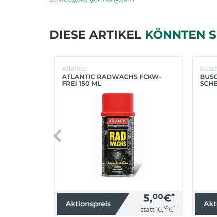
DIESE ARTIKEL
KÖNNTEN S
Atlantic
busc
ATLANTIC RADWACHS FCKW-
BUS
FREI 150 ML
SCHE
(SIL
5,
00
€
*
50
*
statt
10,
€