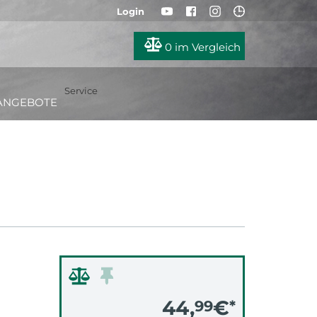
Login
0
im Vergleich
Service
ANGEBOTE
44,
€
99
*