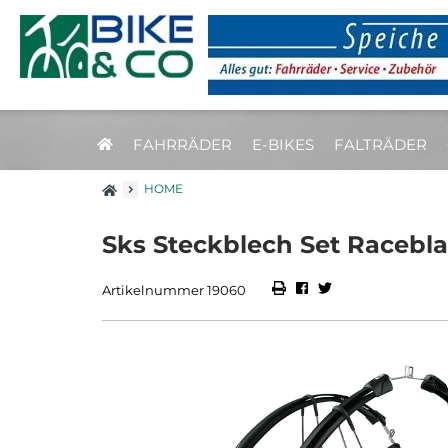
FAHRRÄDER
E-BIKES
FALTRÄDER
HOME
Sks Steckblech Set Racebla
Artikelnummer 19060