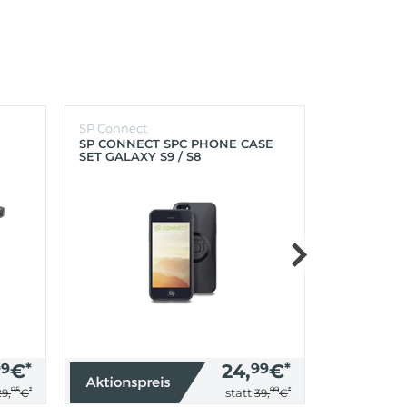
SP Connect
SP Connect
SP CONNECT SPC PHONE CASE
SP CONNEC
SET GALAXY S9 / S8
GALAXY S9+
99
€
*
24,
99
€
*
95
*
99
*
statt
29,
€
39,
€