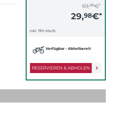
95
*
59,
€
29,
€
98
*
inkl. 19% MwSt.
Verfügbar - Abholbereit
RESERVIEREN & ABHOLEN