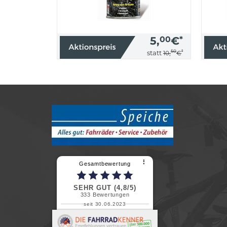
5,
00
€
*
50
*
statt
10,
€
⠇
Gesamtbewertung
SEHR GUT (4,8/5)
333
Bewertungen
seit 30.06.2023
Renate H.