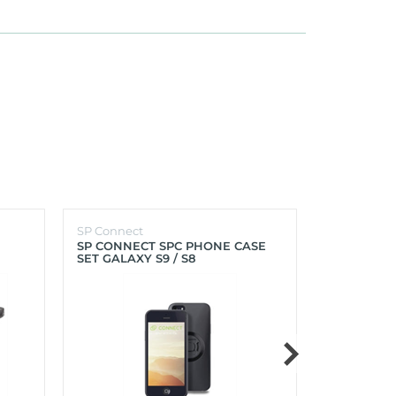
SP Connect
SP Connect
SP CONNECT SPC PHONE CASE
SP CONNEC
SET GALAXY S9 / S8
GALAXY S9+