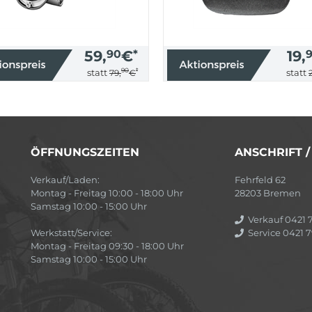
59,
90
€
*
19,
90
*
statt
statt
79,
€
ÖFFNUNGSZEITEN
ANSCHRIFT 
Verkauf/Laden:
Fehrfeld 62
Montag - Freitag 10:00 - 18:00 Uhr
28203 Bremen
Samstag 10:00 - 15:00 Uhr
Verkauf 0421 7
Werkstatt/Service:
Service 0421 7
Montag - Freitag 09:30 - 18:00 Uhr
Samstag 10:00 - 15:00 Uhr