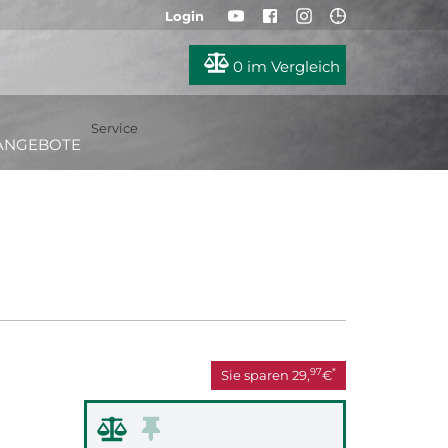
Login
0
im Vergleich
Service
ANGEBOTE
97
*
Sie sparen
29,
€