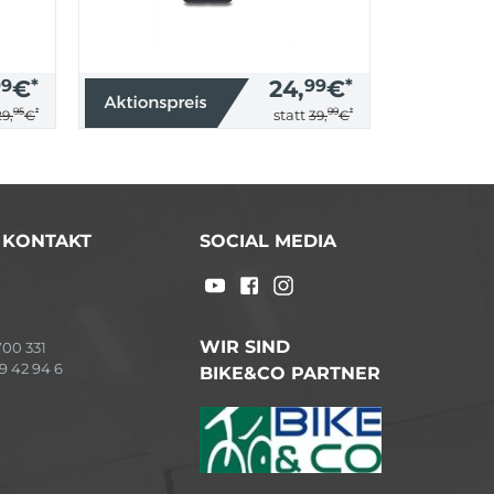
99
€
*
24,
99
€
*
95
*
99
*
statt
29,
€
39,
€
/ KONTAKT
SOCIAL MEDIA
WIR SIND
00 331
9 42 94 6
BIKE&CO PARTNER