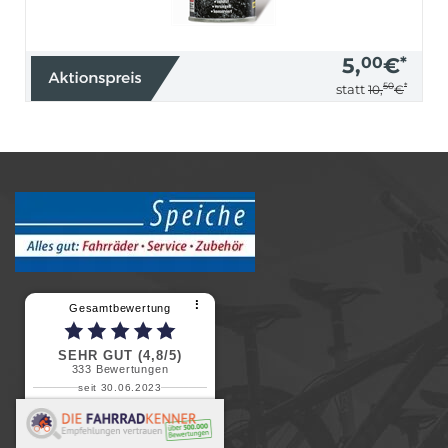
5,
00
€
*
50
*
statt
10,
€
⠇
Gesamtbewertung
SEHR GUT (4,8/5)
333
Bewertungen
seit 30.06.2023
Renate H.
Vielen Dank für ein herzliches
Willkommen in einer angenehmen