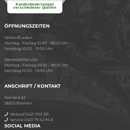
Atmosphäre....
weiterlesen
Kundenbewertungen
verschiedener Quellen
ÖFFNUNGSZEITEN
Verkauf/Laden:
Montag - Freitag 10:00 - 18:00 Uhr
Samstag 10:00 - 15:00 Uhr
Werkstatt/Service:
Montag - Freitag 09:30 - 18:00 Uhr
Samstag 10:00 - 15:00 Uhr
ANSCHRIFT / KONTAKT
Fehrfeld 62
28203 Bremen
Verkauf 0421 700 331
Service 0421 79 42 94 6
SOCIAL MEDIA