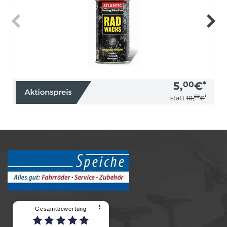
5,
00
€
*
50
*
statt
10,
€
⠇
Gesamtbewertung