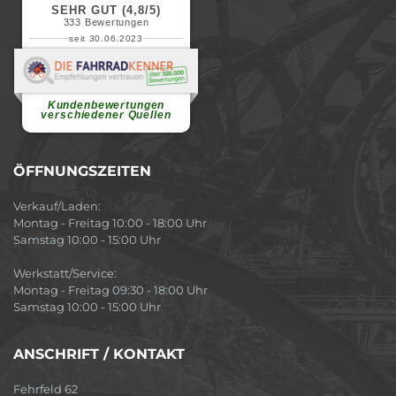
SEHR GUT (4,8/5)
333
Bewertungen
seit 30.06.2023
Renate H.
Vielen Dank für ein herzliches
Willkommen in einer angenehmen
Atmosphäre....
weiterlesen
Kundenbewertungen
verschiedener Quellen
ÖFFNUNGSZEITEN
Verkauf/Laden:
Montag - Freitag 10:00 - 18:00 Uhr
Samstag 10:00 - 15:00 Uhr
Werkstatt/Service:
Montag - Freitag 09:30 - 18:00 Uhr
Samstag 10:00 - 15:00 Uhr
ANSCHRIFT / KONTAKT
Fehrfeld 62