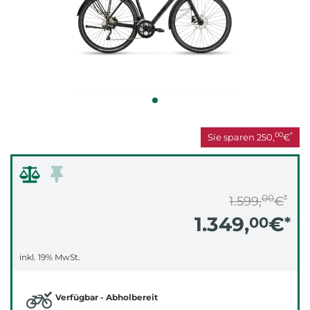
00
*
Sie sparen
250,
€
00
*
1.599,
€
1.349,
€
00
*
inkl. 19% MwSt.
Verfügbar - Abholbereit