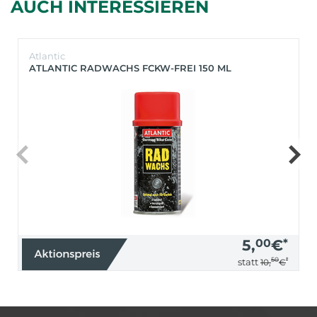
AUCH INTERESSIEREN
Atlantic
ATLANTIC RADWACHS FCKW-FREI 150 ML
5,
00
€
*
50
*
statt
10,
€