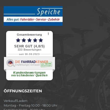
⠇
Gesamtbewertung
SEHR GUT (4,8/5)
333
Bewertungen
seit 30.06.2023
Renate H.
Vielen Dank für ein herzliches
Willkommen in einer angenehmen
Atmosphäre....
weiterlesen
Kundenbewertungen
verschiedener Quellen
ÖFFNUNGSZEITEN
Verkauf/Laden:
Montag - Freitag 10:00 - 18:00 Uhr
Samstag 10:00 - 15:00 Uhr