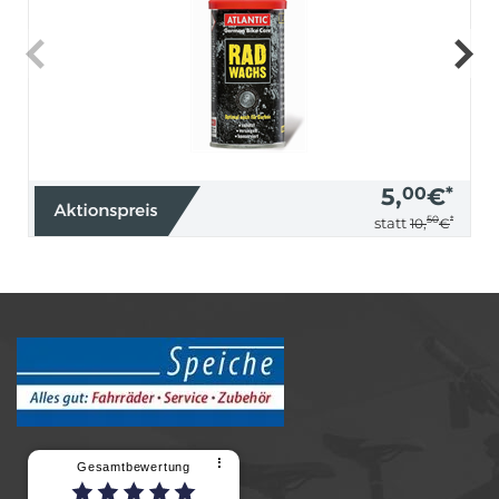
5,
00
€
*
50
*
statt
10,
€
⠇
Gesamtbewertung