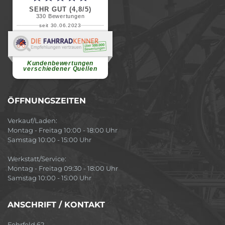
SEHR GUT (4,8/5)
330
Bewertungen
seit 30.06.2023
Renate H.
Vielen Dank für ein herzliches
Willkommen in einer angenehmen
Atmosphäre....
weiterlesen
Kundenbewertungen
verschiedener Quellen
ÖFFNUNGSZEITEN
Verkauf/Laden:
Montag - Freitag 10:00 - 18:00 Uhr
Samstag 10:00 - 15:00 Uhr
Werkstatt/Service:
Montag - Freitag 09:30 - 18:00 Uhr
Samstag 10:00 - 15:00 Uhr
ANSCHRIFT / KONTAKT
Fehrfeld 62