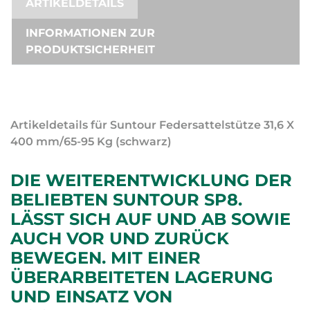
ARTIKELDETAILS
INFORMATIONEN ZUR
PRODUKTSICHERHEIT
Artikeldetails für Suntour Federsattelstütze 31,6 X
400 mm/65-95 Kg (schwarz)
DIE WEITERENTWICKLUNG DER
BELIEBTEN SUNTOUR SP8.
LÄSST SICH AUF UND AB SOWIE
AUCH VOR UND ZURÜCK
BEWEGEN. MIT EINER
ÜBERARBEITETEN LAGERUNG
UND EINSATZ VON