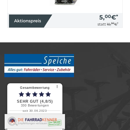
5,
00
€
*
50
*
statt
10,
€
⠇
Gesamtbewertung
SEHR GUT (4,8/5)
330
Bewertungen
seit 30.06.2023
Renate H.
Vielen Dank für ein herzliches
Willkommen in einer angenehmen